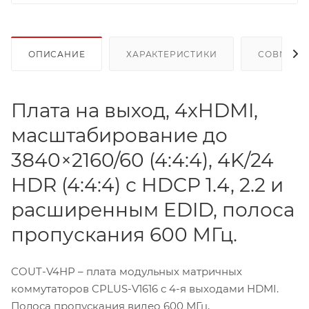
ОПИСАНИЕ
ХАРАКТЕРИСТИКИ
СОВМЕСТ
Плата на выход, 4хHDMI,
масштабирование до
3840×2160/60 (4:4:4), 4K/24
HDR (4:4:4) с HDCP 1.4, 2.2 и
расширенным EDID, полоса
пропускания 600 МГц.
COUT-V4HP – плата модульных матричных
коммутаторов CPLUS-V1616 с 4-я выходами HDMI.
Полоса пропускания видео 600 МГц,