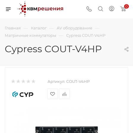
0
—
—
—
Главная
Каталог
AV оборудование
—
Матричные коммутаторы
Cypress COUT-V4HP
Cypress COUT-V4HP
Артикул:
COUT-V4HP