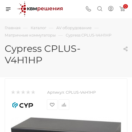
0
—
—
—
Главная
Каталог
AV оборудование
—
Матричные коммутаторы
Cypress CPLUS-V4H1HP
Cypress CPLUS-
V4H1HP
Артикул:
CPLUS-V4H1HP