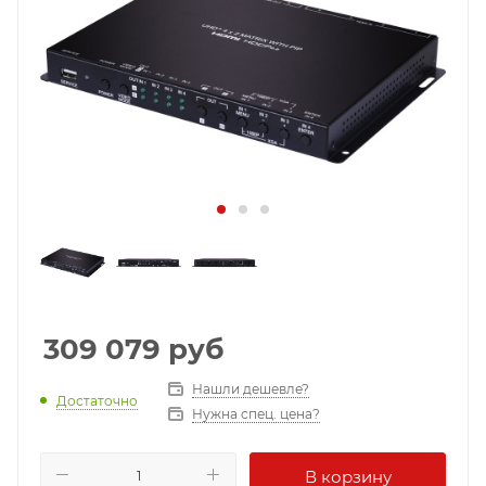
309 079
руб
Нашли дешевле?
Достаточно
Нужна спец. цена?
В корзину