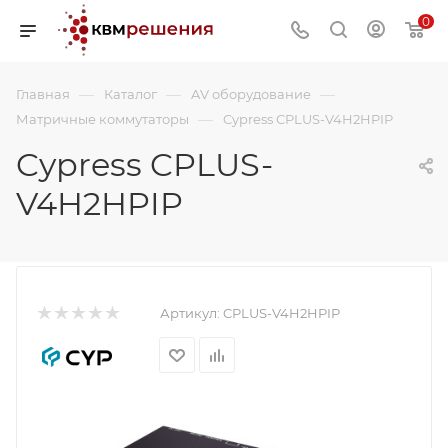
0
—
—
—
Главная
Каталог
AV оборудование
—
Матричные коммутаторы
Cypress CPLUS-V4H2HPIP
Cypress CPLUS-
V4H2HPIP
Артикул:
CPLUS-V4H2HPIP