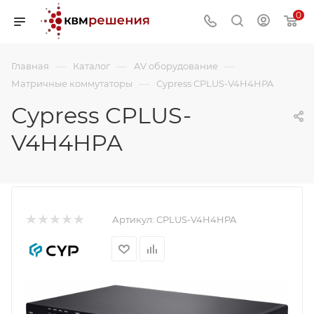
0
—
—
—
Главная
Каталог
AV оборудование
—
Матричные коммутаторы
Cypress CPLUS-V4H4HPA
Cypress CPLUS-
V4H4HPA
Артикул:
CPLUS-V4H4HPA