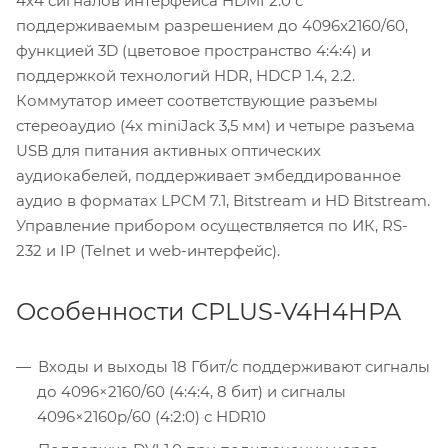
4х4 сигналов интерфейса HDMI 2.0 с
поддерживаемым разрешением до 4096x2160/60,
функцией 3D (цветовое пространство 4:4:4) и
поддержкой технологий HDR, HDCP 1.4, 2.2.
Коммутатор имеет соответствующие разъемы
стереоаудио (4х miniJack 3,5 мм) и четыре разъема
USB для питания активных оптических
аудиокабелей, поддерживает эмбеддированное
аудио в форматах LPCM 7.1, Bitstream и HD Bitstream.
Управление прибором осуществляется по ИК, RS-
232 и IP (Telnet и web-интерфейс).
Особенности CPLUS-V4H4HPA
Входы и выходы 18 Гбит/с поддерживают сигналы
до 4096×2160/60 (4:4:4, 8 бит) и сигналы
4096×2160p/60 (4:2:0) с HDR10