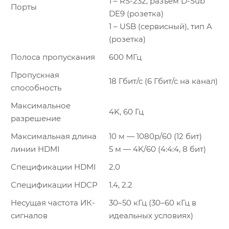
1 – RS-232, разъем D-Sub
Порты
DE9 (розетка)
1 – USB (сервисный), тип A
(розетка)
Полоса пропускания
600 МГц
Пропускная
18 Гбит/с (6 Гбит/с на канал)
способность
Максимальное
4K, 60 Гц
разрешение
Максимальная длина
10 м — 1080p/60 (12 бит)
линии HDMI
5 м — 4K/60 (4:4:4, 8 бит)
Спецификации HDMI
2.0
Спецификации HDCP
1.4, 2.2
Несущая частота ИК-
30–50 кГц (30–60 кГц в
сигналов
идеальных условиях)