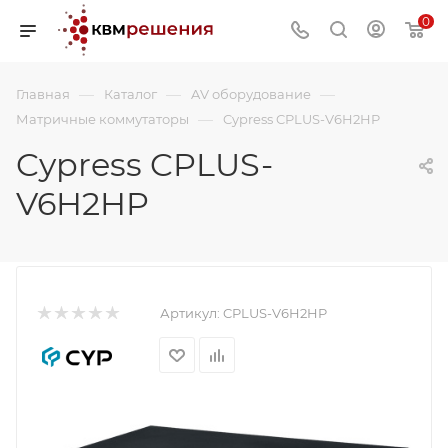
0
—
—
—
Главная
Каталог
AV оборудование
—
Матричные коммутаторы
Cypress CPLUS-V6H2HP
Cypress CPLUS-
V6H2HP
Артикул:
CPLUS-V6H2HP