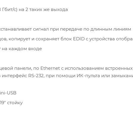
8 Гбит/с) на 2 таких же выхода
восстанавливает сигнал при передаче по длинным линиям
в, копирует и сохраняет блок EDID с устройства отобр
 на каждом входе
евой панели, по Ethernet с использованием встроенных
рез интерфейс RS-232, при помощи ИК-пульта или замыка
ini-USB
19″ стойку