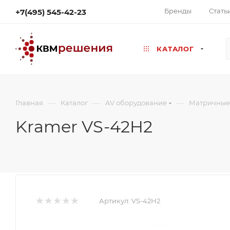
Бренды
Стать
+7(495) 545-42-23
КАТАЛОГ
—
—
—
Главная
Каталог
AV оборудование
Матричные
Kramer VS-42H2
Артикул:
VS-42H2