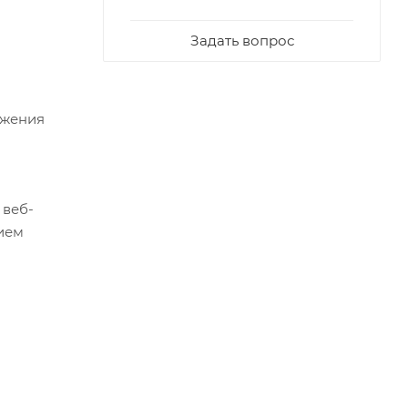
Задать вопрос
ажения
 веб-
нием