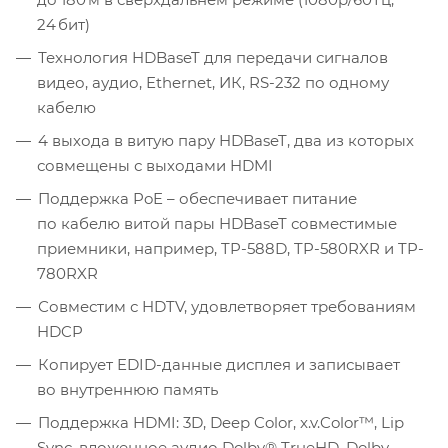
24 бит)
Технология HDBaseT для передачи сигналов
видео, аудио, Ethernet, ИК, RS-232 по одному
кабелю
4 выхода в витую пару HDBaseT, два из которых
совмещены с выходами HDMI
Поддержка PoE – обеспечивает питание
по кабелю витой пары HDBaseT совместимые
приемники, например, TP-588D, TP-580RXR и TP-
780RXR
Совместим с HDTV, удовлетворяет требованиям
HDCP
Копирует EDID-данные дисплея и записывает
во внутреннюю память
Поддержка HDMI: 3D, Deep Color, x.v.Color™, Lip
Sync, вложенное аудио Dolby® TrueHD, Dolby