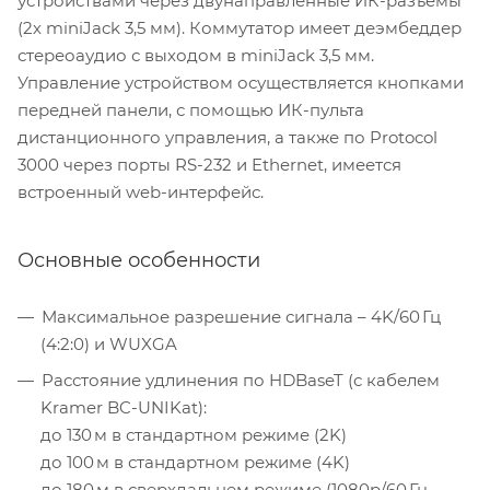
устройствами через двунаправленные ИК-разъемы
(2х miniJack 3,5 мм). Коммутатор имеет деэмбеддер
стереоаудио с выходом в miniJack 3,5 мм.
Управление устройством осуществляется кнопками
передней панели, с помощью ИК-пульта
дистанционного управления, а также по Protocol
3000 через порты RS-232 и Ethernet, имеется
встроенный web-интерфейс.
Основные особенности
Максимальное разрешение сигнала – 4K/60 Гц
(4:2:0) и WUXGA
Расстояние удлинения по HDBaseT (с кабелем
Kramer BC-UNIKat):
до 130 м в стандартном режиме (2K)
до 100 м в стандартном режиме (4K)
до 180 м в сверхдальнем режиме (1080p/60 Гц,