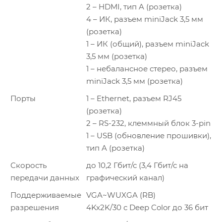
2 – HDMI, тип A (розетка)
4 – ИК, разъем miniJack 3,5 мм
(розетка)
1 – ИК (общий), разъем miniJack
3,5 мм (розетка)
1 – небалансное стерео, разъем
miniJack 3,5 мм (розетка)
Порты
1 – Ethernet, разъем RJ45
(розетка)
2 – RS-232, клеммный блок 3-pin
1 – USB (обновление прошивки),
тип A (розетка)
Скорость
до 10,2 Гбит/с (3,4 Гбит/с на
передачи данных
графический канал)
Поддерживаемые
VGA~WUXGA (RB)
разрешения
4Kx2K/30 с Deep Color до 36 бит