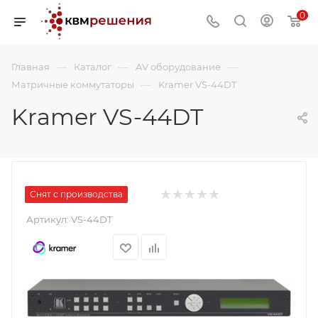
0
—
—
—
Главная
Каталог
AV оборудование
—
Матричные коммутаторы
Kramer VS-44DT
Kramer VS-44DT
Снят с производства
Артикул:
VS-44DT