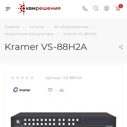
0
—
—
—
Главная
Каталог
AV оборудование
—
Матричные коммутаторы
Kramer VS-88H2A
Kramer VS-88H2A
Артикул:
VS-88H2A