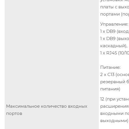
платы с вы
портами (порт
Управление:
1 х DB9 (вход)
1 х DB9 (выхо
каскадный),
1 х RJ45 (10/1
Питание:
2 х С13 (осн
резервный 
питания)
12 (при уста
Максимальное количество входных
расширения
портов
входными по
выходными)