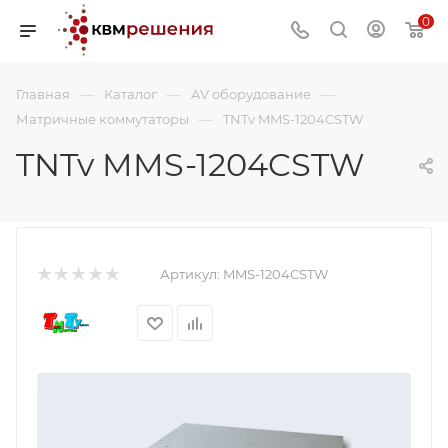
0
—
—
—
Главная
Каталог
AV оборудование
—
Матричные коммутаторы
TNTv MMS-1204CSTW
TNTv MMS-1204CSTW
Артикул:
MMS-1204CSTW