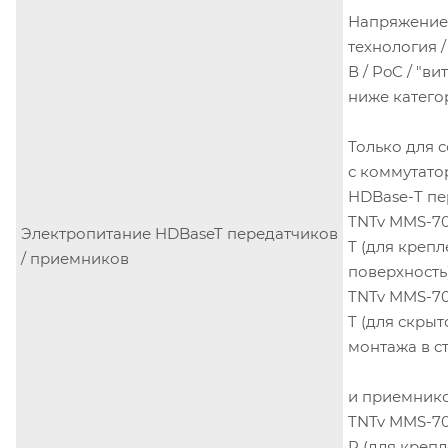
Напряжение 
технология /
В / PoC / "ви
ниже катего
Только для 
с коммутат
HDBase-T пе
TNTv MMS-7
Электропитание HDBaseT передатчиков
T (для крепл
/ приемников
поверхность
TNTv MMS-7
T (для скрыт
монтажа в ст
и приемник
TNTv MMS-7
R (для креп