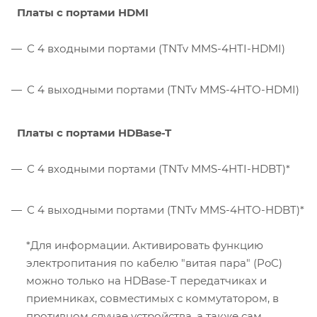
Платы с портами HDMI
С 4 входными портами (TNTv MMS-4HTI-HDMI)
С 4 выходными портами (TNTv MMS-4HTO-HDMI)
Платы с портами HDBase-T
С 4 входными портами (TNTv MMS-4HTI-HDBT)*
С 4 выходными портами (TNTv MMS-4HTO-HDBT)*
*Для информации. Активировать функцию
электропитания по кабелю "витая пара" (PoC)
можно только на HDBase-T передатчиках и
приемниках, совместимых с коммутатором, в
противном случае устройства, а также сам