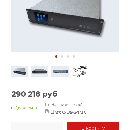
290 218
руб
Нашли дешевле?
Достаточно
Нужна спец. цена?
В корзину