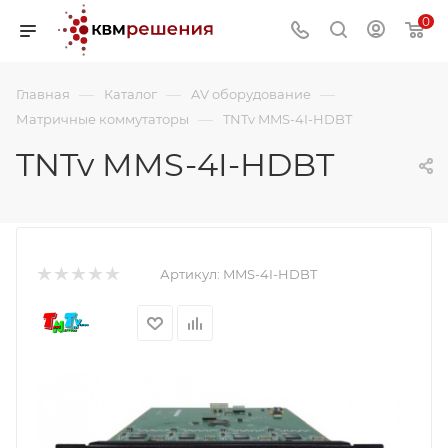
0
—
—
—
Главная
Каталог
AV оборудование
—
Матричные коммутаторы
TNTv MMS-4I-HDBT
TNTv MMS-4I-HDBT
Артикул:
MMS-4I-HDBT