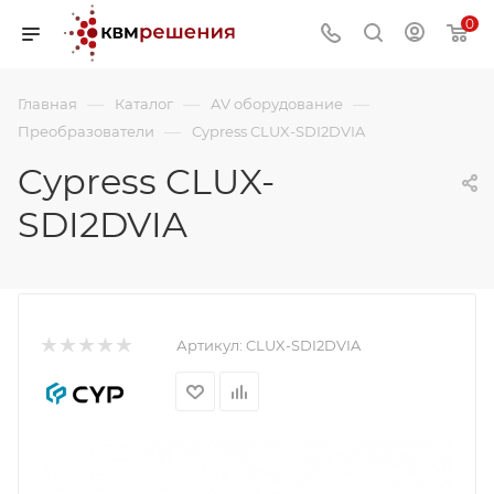
0
—
—
—
Главная
Каталог
AV оборудование
—
Преобразователи
Cypress CLUX-SDI2DVIA
Cypress CLUX-
SDI2DVIA
Артикул:
CLUX-SDI2DVIA