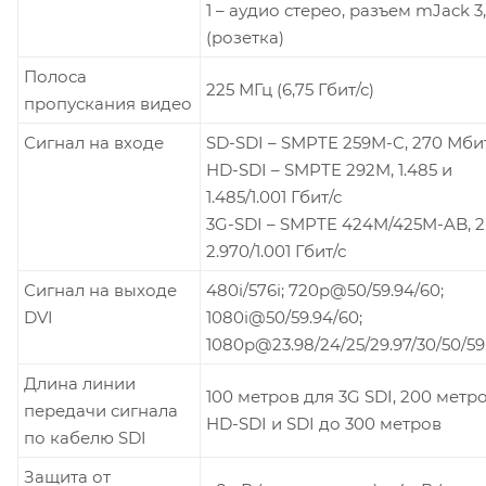
1 – аудио стерео, разъем mJack 3
(розетка)
Полоса
225 МГц (6,75 Гбит/с)
пропускания видео
Сигнал на входе
SD-SDI – SMPTE 259M-C, 270 Мби
HD-SDI – SMPTE 292M, 1.485 и
1.485/1.001 Гбит/с
3G-SDI – SMPTE 424M/425M-AB, 2
2.970/1.001 Гбит/с
Сигнал на выходе
480i/576i; 720p@50/59.94/60;
DVI
1080i@50/59.94/60;
1080p@23.98/24/25/29.97/30/50/59
Длина линии
100 метров для 3G SDI, 200 метр
передачи сигнала
HD-SDI и SDI до 300 метров
по кабелю SDI
Защита от