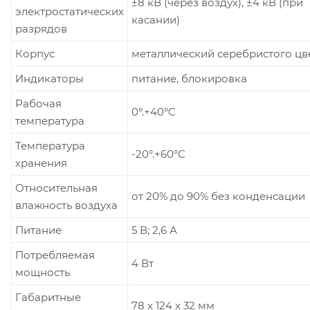
±8 кВ (через воздух), ±4 кВ (при
электростатических
касании)
разрядов
Корпус
металлический серебристого цв
Индикаторы
питание, блокировка
Рабочая
0°.+40°C
температура
Температура
-20°.+60°C
хранения
Относительная
от 20% до 90% без конденсации
влажность воздуха
Питание
5 В; 2,6 А
Потребляемая
4 Вт
мощность
Габаритные
78 x 124 x 32 мм