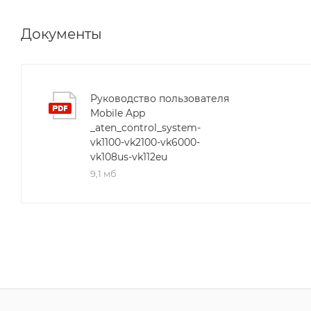
Документы
Руководство пользователя
Mobile App
_aten_control_system-
vk1100-vk2100-vk6000-
vk108us-vk112eu
9,1 мб