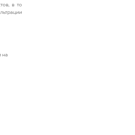
тов, в то
ильтрации
 на