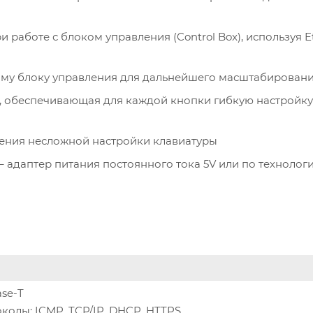
работе с блоком управления (Control Box), используя E
ому блоку управления для дальнейшего масштабирован
, обеспечивающая для каждой кнопки гибкую настройк
ения несложной настройки клавиатуры
 адаптер питания постоянного тока 5V или по технолог
ase-T
олы: ICMP, TCP/IP, DHCP, HTTPS