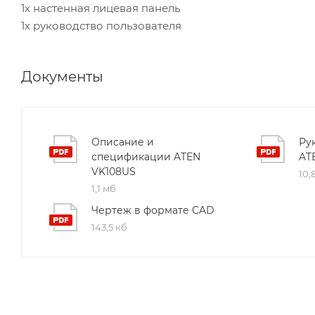
1x настенная лицевая панель
1x руководство пользователя
Документы
Описание и
Ру
спецификации ATEN
AT
VK108US
10,
1,1 мб
Чертеж в формате CAD
143,5 кб