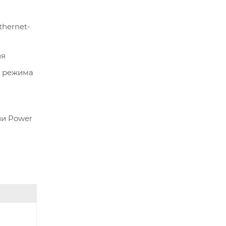
thernet-
ия
у режима
ии Power