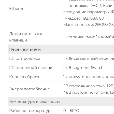
• Поддержка DHCP. Если I
Ethernet
следующие параметры IP
IP-адрес: 192.168.0.60
Маска подсети: 255.255.25
Дополнительные
Настраиваемые 14 комби
клавиши
Переключатели
ID контроллера
1 x 16-сегментный перек
ID кнопочной панели
1 x 8-segment Switch
Кнопка сброса
1 x полуутопленная кноп
5В постоянного тока, 1.25
Энергопотребление
48В постоянного тока, 1.5
Температура и влажность
Рабочая температура
0 – 50°C