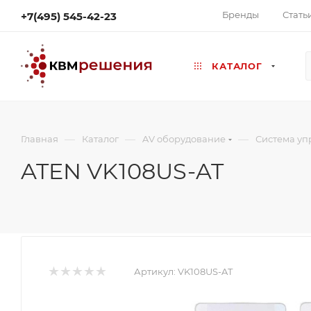
Бренды
Стать
+7(495) 545-42-23
КАТАЛОГ
—
—
—
Главная
Каталог
AV оборудование
Система уп
ATEN VK108US-AT
Артикул:
VK108US-AT