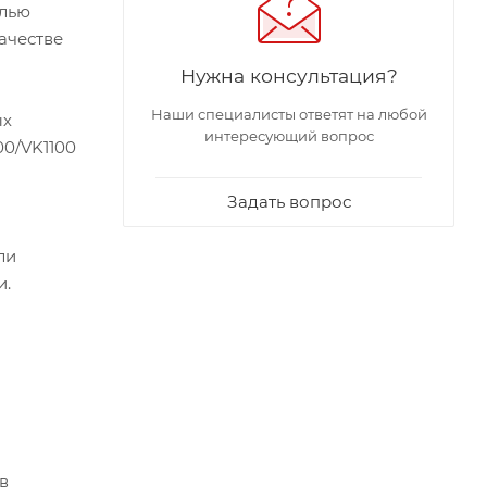
елью
ачестве
Нужна консультация?
Наши специалисты ответят на любой
ых
интересующий вопрос
00/VK1100
Задать вопрос
ли
и.
в