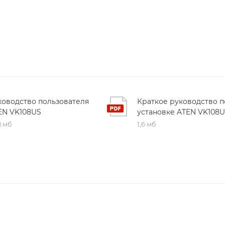
ководство пользователя
Краткое руководство п
EN VK108US
установке ATEN VK108
8 мб
1,6 мб