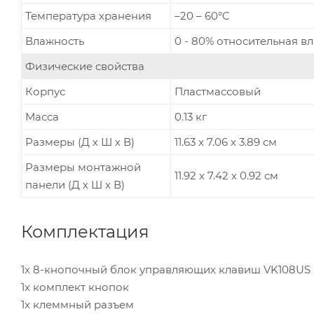
Температура хранения
–20 – 60°C
Влажность
0 - 80% относительная в
Физические свойства
Корпус
Пластмассовый
Масса
0.13 кг
Размеры (Д х Ш х В)
11.63 x 7.06 x 3.89 см
Размеры монтажной
11.92 x 7.42 x 0.92 см
панели (Д х Ш х В)
Комплектация
1x 8-кнопочный блок управляющих клавиш VK108US
1x комплект кнопок
1x клеммный разъем