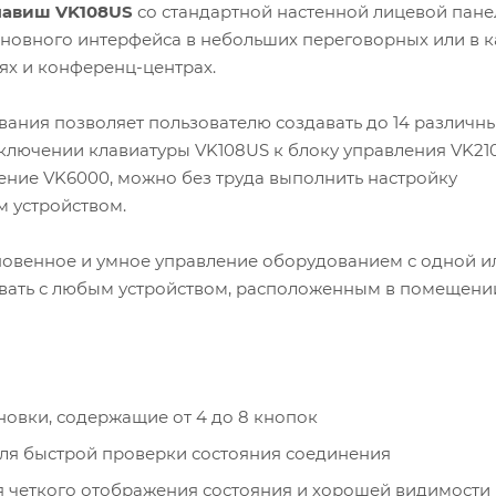
лавиш VK108US
со стандартной настенной лицевой пан
сновного интерфейса в небольших переговорных или в к
ях и конференц-центрах.
ания позволяет пользователю создавать до 14 различн
ключении клавиатуры VK108US к блоку управления VK21
ение VK6000, можно без труда выполнить настройку
 устройством.
новенное и умное управление оборудованием с одной и
вать с любым устройством, расположенным в помещени
овки, содержащие от 4 до 8 кнопок
ля быстрой проверки состояния соединения
 четкого отображения состояния и хорошей видимости 