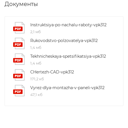
Документы
Instruktsiya-po-nachalu-raboty-vpk312
2,1 мб
Rukovodstvo-polzovatelya-vpk312
1,4 мб
Tekhnicheskaya-spetsifikatsiya-vpk312
1,4 мб
CHertezh-CAD-vpk312
171,2 кб
Vyrez-dlya-montazha-v-paneli-vpk312
47,1 кб