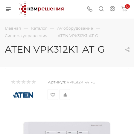
0
—
—
—
Главная
Каталог
AV оборудование
—
Система управления
ATEN VPK312K1-AT-G
ATEN VPK312K1-AT-G
Артикул:
VPK312K1-AT-G