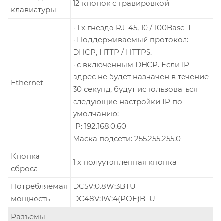
12 кнопок с гравировкой
клавиатуры
• 1 x гнездо RJ-45, 10 / 100Base-T
• Поддерживаемый протокол:
DHCP, HTTP / HTTPS.
• с включенным DHCP. Если IP-
адрес не будет назначен в течение
Ethernet
30 секунд, будут использоваться
следующие настройки IP по
умолчанию:
IP: 192.168.0.60
Маска подсети: 255.255.255.0
Кнопка
1 x полуутопленная кнопка
сброса
Потребляемая
DC5V:0.8W:3BTU
мощность
DC48V:1W:4(POE)BTU
Разъемы