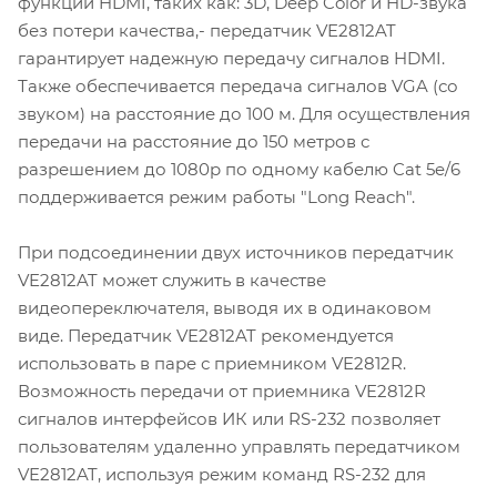
функций HDMI, таких как: 3D, Deep Color и HD-звука
без потери качества,- передатчик VE2812AT
гарантирует надежную передачу сигналов HDMI.
Также обеспечивается передача сигналов VGA (со
звуком) на расстояние до 100 м. Для осуществления
передачи на расстояние до 150 метров с
разрешением до 1080p по одному кабелю Cat 5e/6
поддерживается режим работы "Long Reach".
При подсоединении двух источников передатчик
VE2812AT может служить в качестве
видеопереключателя, выводя их в одинаковом
виде. Передатчик VE2812AT рекомендуется
использовать в паре с приемником VE2812R.
Возможность передачи от приемника VE2812R
сигналов интерфейсов ИК или RS-232 позволяет
пользователям удаленно управлять передатчиком
VE2812AT, используя режим команд RS-232 для