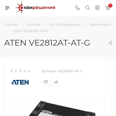
0
—
—
—
Главная
Каталог
AV оборудование
Удлинители
—
ATEN VE2812AT-AT-G
ATEN VE2812AT-AT-G
Артикул:
VE2812AT-AT-G