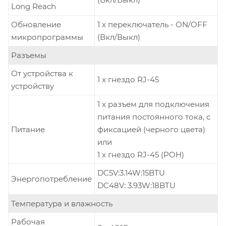
Long Reach
Обновление
1 x переключатель - ON/OFF
микропрограммы
(Вкл/Выкл)
Разъемы
От устройства к
1 x гнездо RJ-45
устройству
1 x разъем для подключения
питания постоянного тока, с
Питание
фиксацией (черного цвета)
или
1 x гнездо RJ-45 (POH)
DC5V:3.14W:15BTU
Энергопотребление
DC48V: 3.93W:18BTU
Температура и влажность
Рабочая