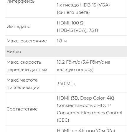
Интерфейсы
1 x гнездо HDB-15 (VGA)
(синего цвета)
HDMI: 100 Ώ
Импеданс
HDB-15 (VGA): 75 Ώ
Макс. расстояние
1.8 м
Видео
Макс. скорость
10.2 Гбит/с (3.4 Гбит/с на
передачи данных
каждую полосу)
Макс. частота
340 MГц
пикселизации
HDMI (3D, Deep Color, 4K)
Совместимость с HDCP
Соответствие
Consumer Electronics Control
(CEC)
HDMI: до 4K при 70м (Cat