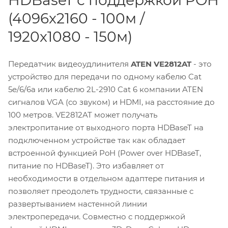
HDBaseT с поддержкой POH
(4096x2160 - 100м /
1920x1080 - 150м)
Передатчик видеоудлинителя
ATEN VE2812AT
- это
устройство для передачи по одному кабелю Cat
5e/6/6a или кабелю 2L-2910 Cat 6 компании ATEN
сигналов VGA (со звуком) и HDMI, на расстояние до
100 метров. VE2812AT может получать
электропитание от выходного порта HDBaseT на
подключенном устройстве так как обладает
встроенной функцией PoH (Power over HDBaseT,
питание по HDBaseT). Это избавляет от
необходимости в отдельном адаптере питания и
позволяет преодолеть трудности, связанные с
развертыванием настенной линии
электропередачи. Совместно с поддержкой