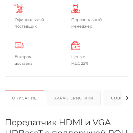
Официальный
Персональный
поставщик
менеджер
Быстрая
Цена с
доставка
НДС 22%
ОПИСАНИЕ
ХАРАКТЕРИСТИКИ
СОВМЕСТ
Передатчик HDMI и VGA