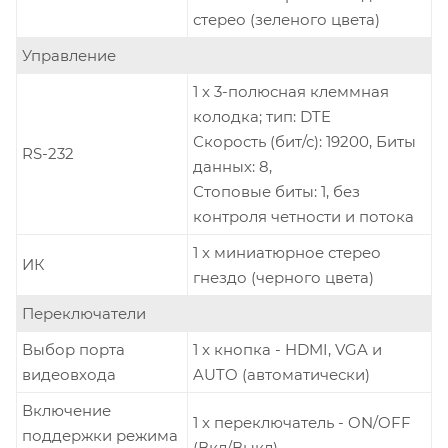
стерео (зеленого цвета)
Управление
1 x 3-полюсная клеммная
колодка; тип: DTE
Скорость (бит/с): 19200, Биты
RS-232
данных: 8,
Стоповые биты: 1, без
контроля четности и потока
1 x миниатюрное стерео
ИК
гнездо (черного цвета)
Переключатели
Выбор порта
1 x кнопка - HDMI, VGA и
видеовхода
AUTO (автоматически)
Включение
1 x переключатель - ON/OFF
поддержки режима
(Вкл/Выкл)