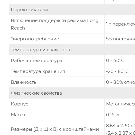
Переключатели
Включение поддержки режима Long
1 x переклю
Reach
Энергопотребление
5В постоянно
Температура и влажность
Рабочая температура
0 - 40°C
Температура хранения
-20 - 60°C
Влажность
0 - 80% отн
Физические свойства
Корпус
Металличес
Масса
0.16 кг.
8.64 x 7.30 x
Размеры (Д х Ш х В) с кронштейнами
(3.4 x 2.87 x