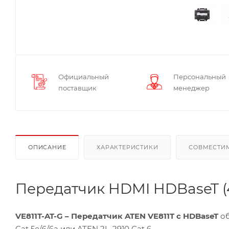
Официальный
Персональный
поставщик
менеджер
ОПИСАНИЕ
ХАРАКТЕРИСТИКИ
СОВМЕСТИ
Передатчик HDMI HDBaseT (40
VE811T-AT-G – Передатчик ATEN VE811T с HDBaseT
об
Cat 5e/6/6a или ATEN 2L-2910 Cat 6 .