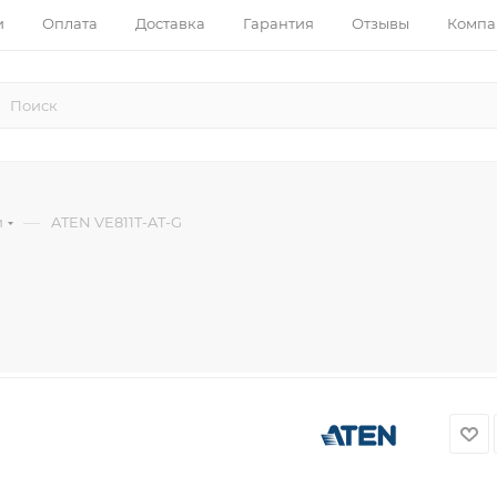
и
Оплата
Доставка
Гарантия
Отзывы
Компа
—
и
ATEN VE811T-AT-G