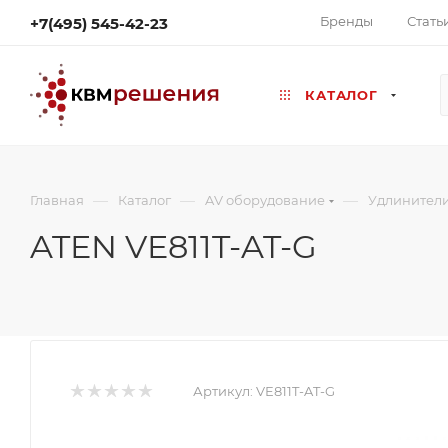
Бренды
Стать
+7(495) 545-42-23
КАТАЛОГ
—
—
—
Главная
Каталог
AV оборудование
Удлинител
ATEN VE811T-AT-G
Артикул:
VE811T-AT-G