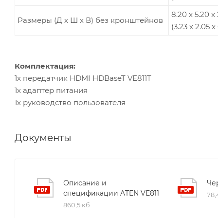
8.20 x 5.20 x
Размеры (Д х Ш х В) без кронштейнов
(3.23 x 2.05 
Комплектация:
1x передатчик HDMI HDBaseT VE811T
1x адаптер питания
1x руководство пользователя
Документы
Описание и
Че
спецификации ATEN VE811
78,
860,5 кб