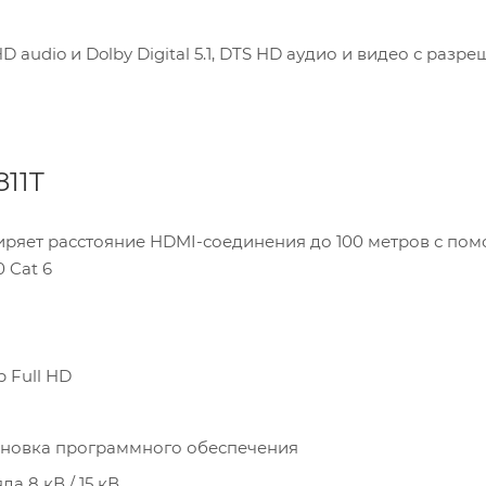
 audio и Dolby Digital 5.1, DTS HD аудио и видео с разр
11T
ряет расстояние HDMI-соединения до 100 метров с по
 Cat 6
 Full HD
становка программного обеспечения
а 8 кВ / 15 кВ