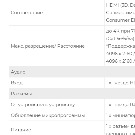
HDMI (3D, De
Соответствие
Совместимо
Consumer Ele
до 4K при 70
(Cat 5e/6/6a)
Макс. разрешение/ Расстояние
*Поддержка
4096 x 2160 /
4096 x 2160 /
Аудио
Вход
1 x гнездо H
Разъемы
От устройства к устройству
1 x гнездо R
Обновление микропрограммы
1 x миниатю
1 x разъем 
Питание
(черного цв