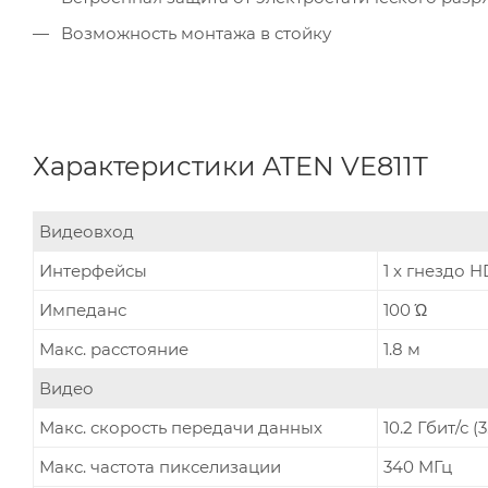
Возможность монтажа в стойку
Характеристики ATEN VE811T
Видеовход
Интерфейсы
1 x гнездо H
Импеданс
100 Ώ
Макс. расстояние
1.8 м
Видео
Макс. скорость передачи данных
10.2 Гбит/с 
Макс. частота пикселизации
340 MГц