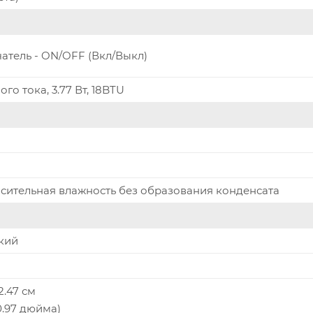
чатель - ON/OFF (Вкл/Выкл)
го тока, 3.77 Вт, 18BTU
осительная влажность без образования конденсата
кий
 2.47 см
 0.97 дюйма)