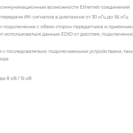
 коммуникационные возможности Ethernet-соединений
ередачи ИК-сигналов в диапазоне от 30 кГц до 56 кГц
 подключении с обеих сторон передатчика и приемника
т использоваться данные EDID от дисплея, подключенно
я с последовательно подключаемыми устройствами, так
кода
 8 кВ / 15 кВ