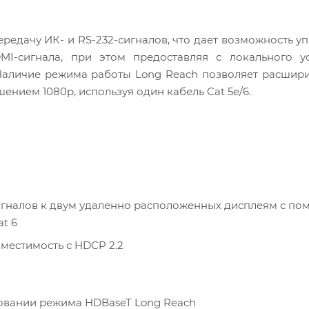
едачу ИК- и RS-232-сигналов, что дает возможность уп
MI-сигнала, при этом предоставляя с локального ус
 Наличие режима работы Long Reach позволяет расшири
нием 1080p, используя один кабель Cat 5e/6.
сигналов к двум удаленно расположенных дисплеям с п
at 6
вместимость с HDCP 2.2
зовании режима HDBaseT Long Reach