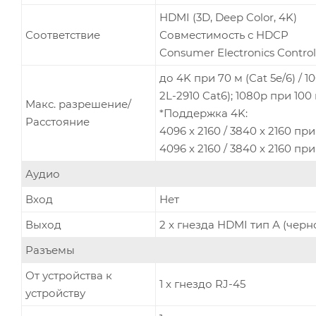
HDMI (3D, Deep Color, 4K)
Соответствие
Совместимость с HDCP
Consumer Electronics Control
до 4K при 70 м (Cat 5e/6) / 1
2L-2910 Cat6); 1080p при 100 
Макс. разрешение/
*Поддержка 4K:
Расстояние
4096 x 2160 / 3840 x 2160 при 
4096 x 2160 / 3840 x 2160 при 
Аудио
Вход
Нет
Выход
2 x гнезда HDMI тип А (черн
Разъемы
От устройства к
1 x гнездо RJ-45
устройству