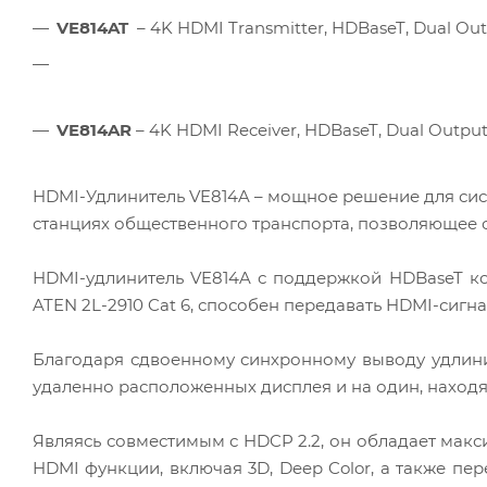
VE814AT
– 4K HDMI Transmitter, HDBaseT, Dual Ou
VE814AR
– 4K HDMI Receiver, HDBaseT, Dual Outpu
HDMI-Удлинитель VE814A – мощное решение для сис
станциях общественного транспорта, позволяющее 
HDMI-удлинитель VE814A с поддержкой HDBaseT ко
ATEN 2L-2910 Cat 6, способен передавать HDMI-сигна
Благодаря сдвоенному синхронному выводу удлини
удаленно расположенных дисплея и на один, наход
Являясь совместимым с HDCP 2.2, он обладает макс
HDMI функции, включая 3D, Deep Color, а также пе