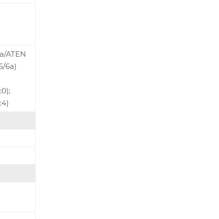
6a/ATEN
6/6a)
0);
:4)