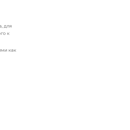
, для
го к
ими как