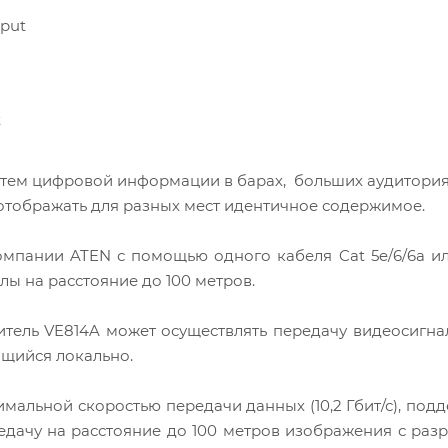
tput
t
тем цифровой информации в барах, больших аудитория
отображать для разных мест идентичное содержимое.
мпании ATEN с помощью одного кабеля Cat 5e/6/6a и
лы на расстояние до 100 метров.
тель VE814A может осуществлять передачу видеосигна
ящийся локально.
имальной скоростью передачи данных (10,2 Гбит/с), под
редачу на расстояние до 100 метров изображения с ра