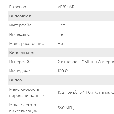
Function
VE814AR
Видеовход
Интерфейсы
Нет
Импеданс
Нет
Макс. расстояние
Нет
Видеовыход
Интерфейсы
2 x гнезда HDMI тип А (черн
Импеданс
100 Ώ
Видео
Макс. скорость
10.2 Гбит/с (3.4 Гбит/с на ка
передачи данных
Макс. частота
340 MГц
пикселизации