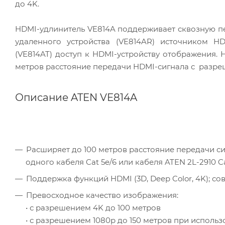
до 4K.
HDMI-удлинитель VE814A поддерживает сквозную пер
удаленного устройства (VE814AR) источником HD
(VE814AT) доступ к HDMI-устройству отображения.
метров расстояние передачи HDMI-сигнала с разреше
Описание ATEN VE814A
Расширяет до 100 метров расстояние передачи 
одного кабеля Cat 5e/6 или кабеля ATEN 2L-2910 C
Поддержка функций HDMI (3D, Deep Color, 4K); со
Превосходное качество изображения:
• с разрешением 4K до 100 метров
• с разрешением 1080p до 150 метров при исполь