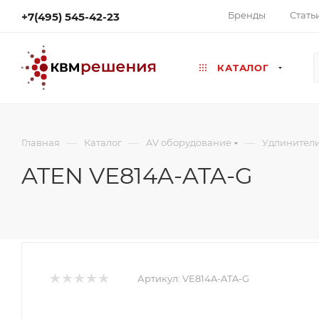
Бренды
Стать
+7(495) 545-42-23
КАТАЛОГ
—
—
—
Главная
Каталог
AV оборудование
Удлинител
ATEN VE814A-ATA-G
Артикул:
VE814A-ATA-G