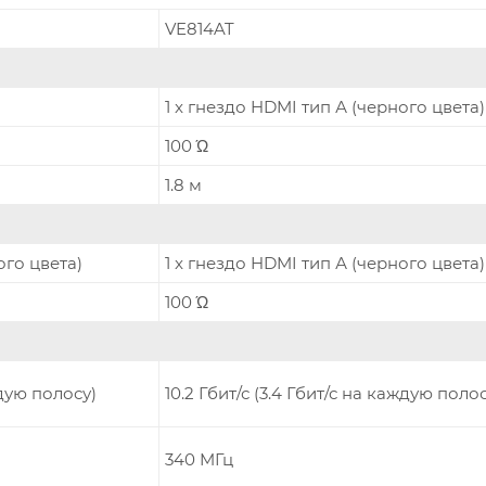
VE814AT
1 x гнездо HDMI тип А (черного цвета)
100 Ώ
1.8 м
ого цвета)
1 x гнездо HDMI тип А (черного цвета)
100 Ώ
ждую полосу)
10.2 Гбит/с (3.4 Гбит/с на каждую полос
340 MГц