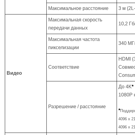
Максимальное расстояние
3 м (2
Максимальная скорость
10,2 Гб
передачи данных
Максимальная частота
340 МГ
пикселизации
HDMI
(
Соответствие
Совмес
Видео
Consu
До 4K
*
1080P н
Разрешение / расстояние
*
Поддер
4096 x 21
4096 x 21