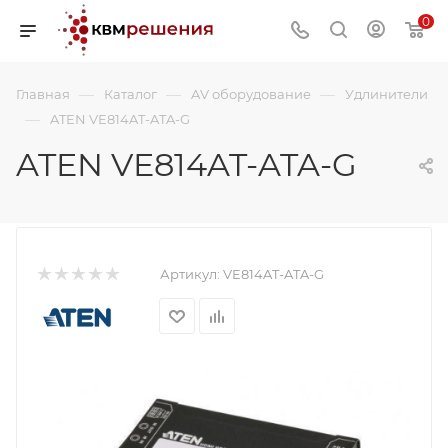
0
—
—
—
Главная
Каталог
AV оборудование
Удлинители
—
ATEN VE814AT-ATA-G
ATEN VE814AT-ATA-G
Артикул:
VE814AT-ATA-G