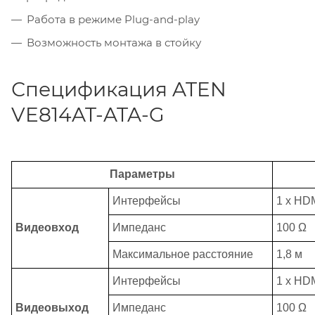
Работа в режиме Plug-and-play
Возможность монтажа в стойку
Спецификация ATEN
VE814AT-ATA-G
Параметры
Интерфейсы
1 x HDM
Видеовход
Импеданс
100 Ω
Максимальное расстояние
1,8 м
Интерфейсы
1 x HDM
Видеовыход
Импеданс
100 Ω