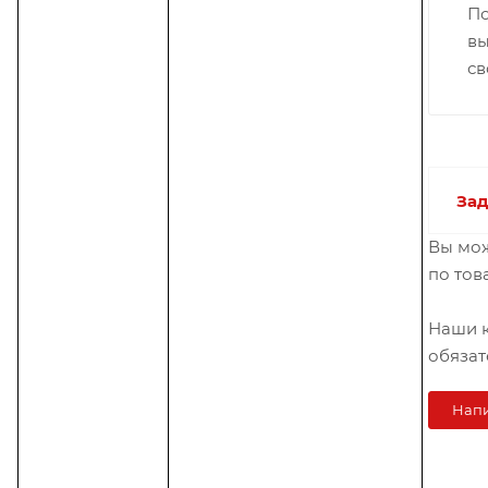
По
вы
св
Зад
Вы мож
по тов
Наши 
обязат
Напи