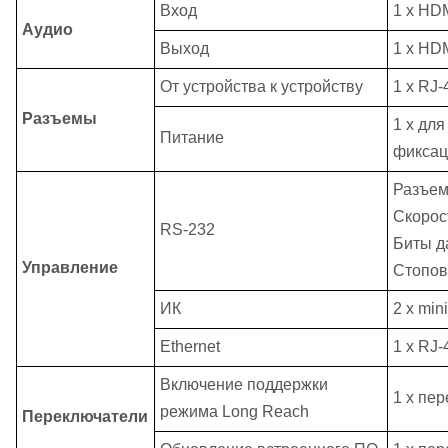
Вход
1 x HDM
Аудио
Выход
1 x HDM
От устройства к устройству
1 x RJ-
Разъемы
1 x для
Питание
фиксац
Разъем
Скорост
RS-232
Биты д
Управление
Стоповы
ИК
2 x
mini
Ethernet
1 x RJ-
Включение поддержки
1 x пе
режима Long Reach
Переключатели