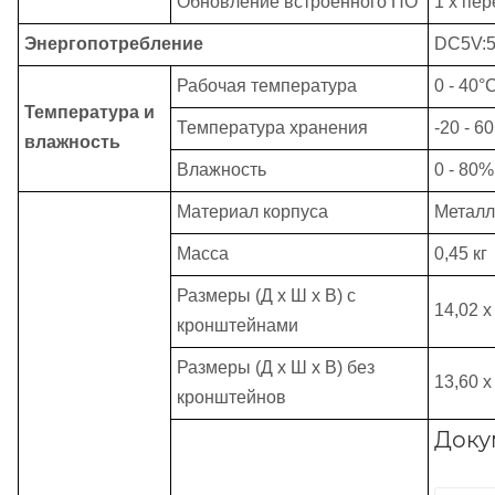
Обновление встроенного ПО
1 x пе
Энергопотребление
DC5V:
Рабочая температура
0 - 40°
Температура и
Температура хранения
-20 - 6
влажность
Влажность
0 - 80
Материал корпуса
Металл
Масса
0,45 кг
Размеры (Д х Ш х В) с
14,02 x
кронштейнами
Размеры (Д х Ш х В) без
13,60 x
кронштейнов
Доку