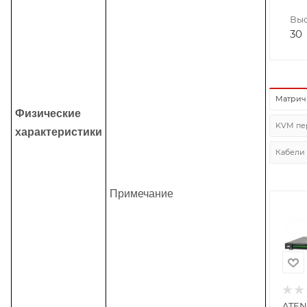
Выс
30
Матрич
Физические
KVM пе
характеристики
Кабели
Примечание
ATEN