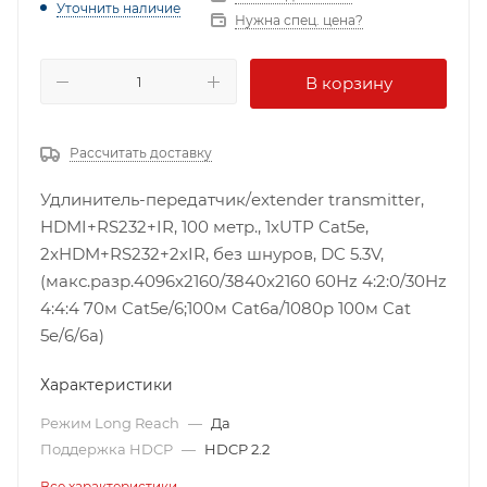
Уточнить наличие
Нужна спец. цена?
В корзину
Рассчитать доставку
Удлинитель-передатчик/extender transmitter,
HDMI+RS232+IR, 100 метр., 1xUTP Cat5e,
2xHDM+RS232+2xIR, без шнуров, DC 5.3V,
(макс.разр.4096x2160/3840x2160 60Hz 4:2:0/30Hz
4:4:4 70м Cat5e/6;100м Cat6a/1080p 100м Cat
5e/6/6a)
Характеристики
Режим Long Reach
—
Да
Поддержка HDCP
—
HDCP 2.2
Все характеристики