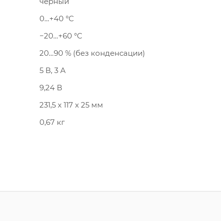
черный
0…+40 °C
−20…+60 °C
20…90 % (без конденсации)
5 В, 3 А
9,24 В
231,5 x 117 x 25 мм
0,67 кг