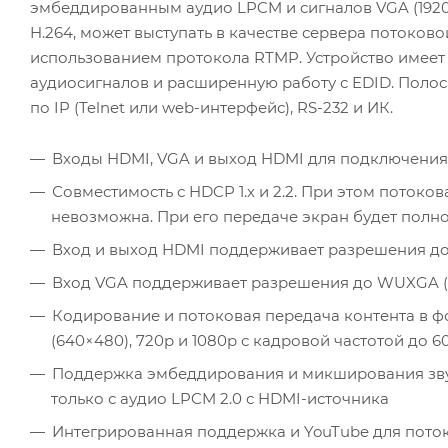
эмбеддированным аудио LPCM и сигналов VGA (1920x12
H.264, может выступать в качестве сервера потоков
использованием протокола RTMP. Устройство имее
аудиосигналов и расширенную работу с EDID. Полос
по IP (Telnet или web-интерфейс), RS-232 и ИК.
Входы HDMI, VGA и выход HDMI для подключения
Совместимость с HDCP 1.x и 2.2. При этом поток
невозможна. При его передаче экран будет полн
Вход и выход HDMI поддерживает разрешения до 4K, 
Вход VGA поддерживает разрешения до WUXGA (19
Кодирование и потоковая передача контента в ф
(640×480), 720p и 1080p с кадровой частотой до 60
Поддержка эмбеддирования и микширования звук
только с аудио LPCM 2.0 с HDMI-источника
Интегрированная поддержка и YouTube для пото