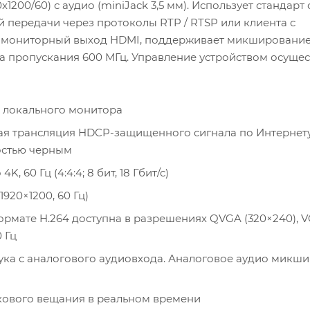
00/60) с аудио (miniJack 3,5 мм). Использует стандарт
ой передачи через протоколы RTP / RTSP или клиента с
т мониторный выход HDMI, поддерживает микшировани
а пропускания 600 МГц. Управление устройством осущес
 локального монитора
овая трансляция HDCP-защищенного сигнала по Интернет
остью черным
60 Гц (4:4:4; 8 бит, 18 Гбит/с)
20×1200, 60 Гц)
ормате H.264 доступна в разрешениях QVGA (320×240), 
 Гц
а с аналогового аудиовхода. Аналоговое аудио микши
кового вещания в реальном времени