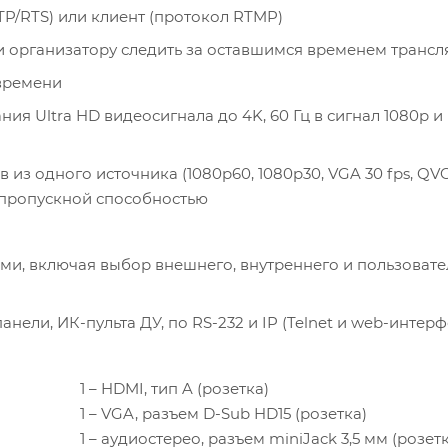
P/RTS) или клиент (протокол RTMP)
и организатору следить за оставшимся временем транс
 времени
 Ultra HD видеосигнала до 4K, 60 Гц в сигнал 1080p и
из одного источника (1080p60, 1080p30, VGA 30 fps, QVG
й пропускной способностью
и, включая выбор внешнего, внутреннего и пользовате
ели, ИК-пульта ДУ, по RS-232 и IP (Telnet и web-интерф
1 – HDMI, тип A (розетка)
1 – VGA, разъем D-Sub HD15 (розетка)
1 – аудиостерео, разъем miniJack 3,5 мм (розет