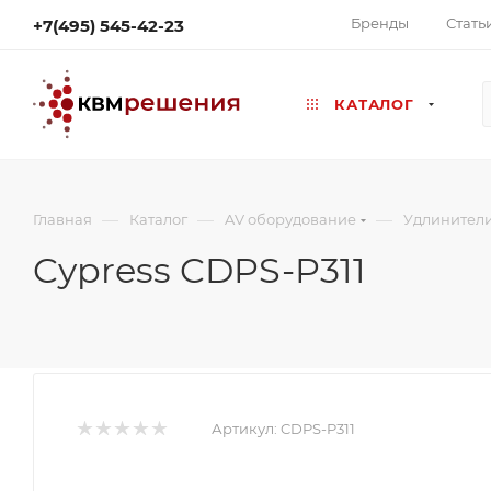
Бренды
Стать
+7(495) 545-42-23
КАТАЛОГ
—
—
—
Главная
Каталог
AV оборудование
Удлинител
Cypress CDPS-P311
Артикул:
CDPS-P311