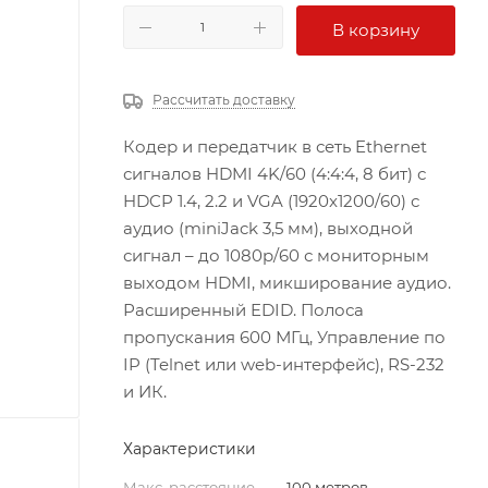
В корзину
Рассчитать доставку
Кодер и передатчик в сеть Ethernet
сигналов HDMI 4K/60 (4:4:4, 8 бит) с
HDCP 1.4, 2.2 и VGA (1920x1200/60) с
аудио (miniJack 3,5 мм), выходной
сигнал – до 1080p/60 с мониторным
выходом HDMI, микширование аудио.
Расширенный EDID. Полоса
пропускания 600 МГц, Управление по
IP (Telnet или web-интерфейс), RS-232
и ИК.
Характеристики
Макс. расстояние
—
100 метров