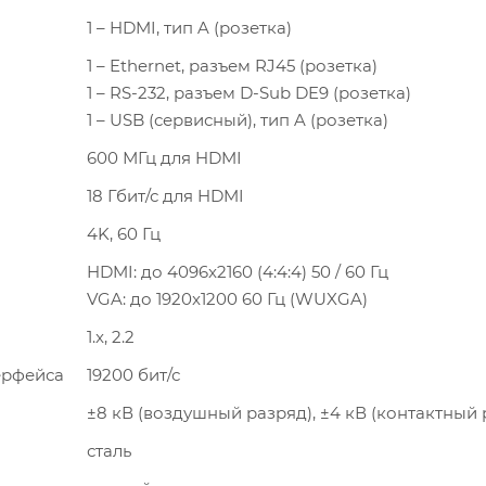
1 – HDMI, тип A (розетка)
1 – Ethernet, разъем RJ45 (розетка)
1 – RS-232, разъем D-Sub DE9 (розетка)
1 – USB (сервисный), тип A (розетка)
600 МГц для HDMI
18 Гбит/с для HDMI
4K, 60 Гц
HDMI: до 4096x2160 (4:4:4) 50 / 60 Гц
VGA: до 1920x1200 60 Гц (WUXGA)
1.x, 2.2
ерфейса
19200 бит/с
±8 кВ (воздушный разряд), ±4 кВ (контактный 
сталь