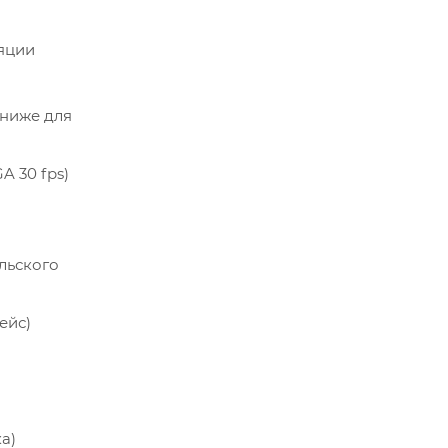
ляции
 ниже для
A 30 fps)
льского
ейс)
ка)