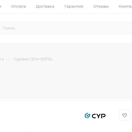
и
Оплата
Доставка
Гарантия
Отзывы
Компа
—
и
Cypress CDVI-513TXL