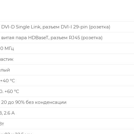
– DVI-D Single Link, разъем DVI-I 29-pin (розетка)
– витая пара HDBaseT, разъем RJ45 (розетка)
00 МГц
ластик
елый
 +40 °С
0. +60 °С
т 20 до 90% без конденсации
В, 2.6 А
Вт