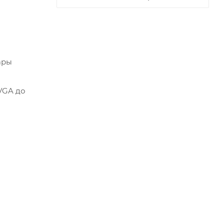
ары
VGA до