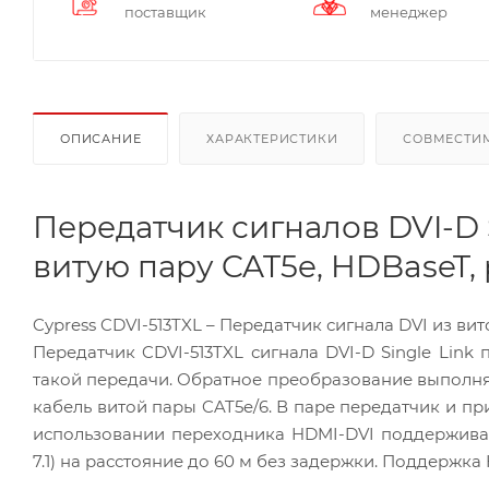
поставщик
менеджер
ОПИСАНИЕ
ХАРАКТЕРИСТИКИ
СОВМЕСТИ
Передатчик сигналов DVI-D S
витую пару CAT5e, HDBaseT,
Cypress CDVI-513TXL – Передатчик сигнала DVI из ви
Передатчик CDVI-513TXL сигнала DVI-D Single Link
такой передачи. Обратное преобразование выполняе
кабель витой пары CAT5e/6. В паре передатчик и п
использовании переходника HDMI-DVI поддержива
7.1) на расстояние до 60 м без задержки. Поддержка