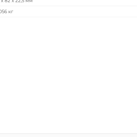
 х 82 x 22,5 мм
056 кг