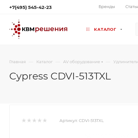
Бренды
Стать
+7(495) 545-42-23
КАТАЛОГ
—
—
—
Главная
Каталог
AV оборудование
Удлинител
Cypress CDVI-513TXL
Артикул:
CDVI-513TXL