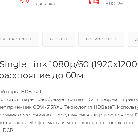
доставка
НДС 22%
МЫЕ ПРОДУКТЫ
ОТЗЫВЫ
ВОПРОС-ОТВЕТ
ingle Link 1080p/60 (1920х1200
 расстояние до 60м
той пары, HDBaseT
 по витой паре преобразует сигнал DVI в формат, приг
т приемник CDVI-513RXL. Технология HDBaseT. Использ
риемник обеспечивают передачу сигнала разрешением 1
ются также 3D-форматы и многоканальное вложенное 
 HDCP.