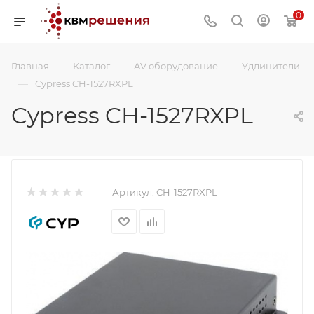
0
—
—
—
Главная
Каталог
AV оборудование
Удлинители
—
Cypress CH-1527RXPL
Cypress CH-1527RXPL
Артикул:
CH-1527RXPL