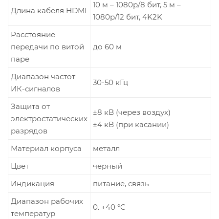
10 м – 1080p/8 бит, 5 м –
Длина кабеля HDMI
1080p/12 бит, 4K2K
Расстояние
передачи по витой
до 60 м
паре
Диапазон частот
30-50 кГц
ИК-сигналов
Защита от
±8 кВ (через воздух)
электростатических
±4 кВ (при касании)
разрядов
Материал корпуса
металл
Цвет
черный
Индикация
питание, связь
Диапазон рабочих
0. +40 °C
температур