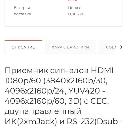
Быстрая
Цена с
доставка
НДС 22%
ОПИСАНИЕ
ХАРАКТЕРИСТИКИ
СОВМЕСТ
Приемник сигналов HDMI
1080p/60 (3840x2160p/30,
4096x2160p/24, YUV420 -
4096x2160p/60, 3D) с CEC,
двунаправленный
ИК(2хmJack) и RS-232(Dsub-