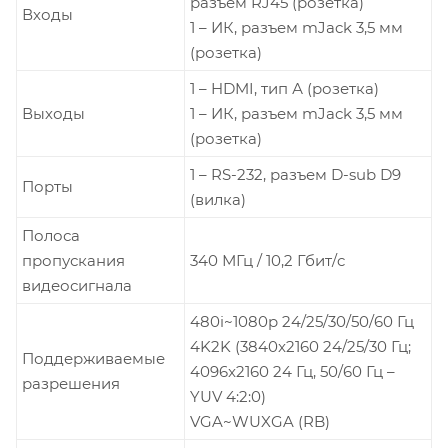
разъем RJ45 (розетка)
Входы
1 – ИК, разъем mJack 3,5 мм
(розетка)
1 – HDMI, тип А (розетка)
Выходы
1 – ИК, разъем mJack 3,5 мм
(розетка)
1 – RS-232, разъем D-sub D9
Порты
(вилка)
Полоса
пропускания
340 МГц / 10,2 Гбит/c
видеосигнала
480i~1080p 24/25/30/50/60 Гц
4K2K (3840x2160 24/25/30 Гц;
Поддерживаемые
4096x2160 24 Гц, 50/60 Гц –
разрешения
YUV 4:2:0)
VGA~WUXGA (RB)