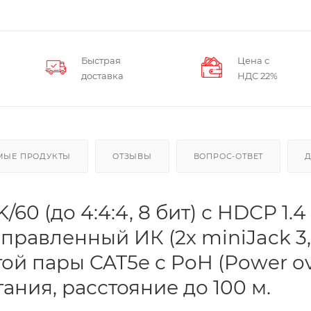
Быстрая
Цена с
доставка
НДС 22%
МЫЕ ПРОДУКТЫ
ОТЗЫВЫ
ВОПРОС-ОТВЕТ
 (до 4:4:4, 8 бит) с HDCP 1.4 (
аправленный ИК (2х miniJack 3
итой пары CAT5e с PoH (Power o
тания, расстояние до 100 м.