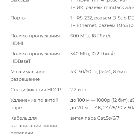
1 – ИК, разъем miniJack 3,5
Порты
1 – RS-232, разъем D-Sub DE
1 – Ethernet, разъем RJ45 (
Полоса пропускания
600 МГц, 18 Гбит/с
HDMI
Полоса пропускания
340 МГц, 10.2 Гбит/с
HDBaseT
Максимальное
4K, 50/60 Гц (4:4:4, 8 бит)
разрешение
Спецификация HDCP
2.2 и 1.x
Удлинение по витой
до 100 м — 1080p (12 бит), ≤
паре
до 70 м — 4K, 24/25/30 и 50/
Кабель для
витая пара Cat.5e/6/7
организации линии
передачи