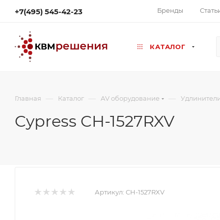
Бренды
Стать
+7(495) 545-42-23
КАТАЛОГ
—
—
—
Главная
Каталог
AV оборудование
Удлинител
Cypress CH-1527RXV
Артикул:
CH-1527RXV