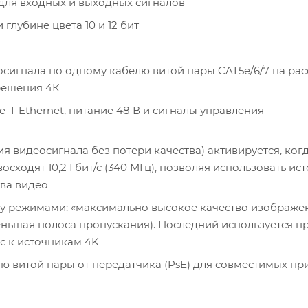
 для входных и выходных сигналов
глубине цвета 10 и 12 бит
осигнала по одному кабелю витой пары CAT5e/6/7 на ра
зрешения 4К
-T Ethernet, питание 48 В и сигналы управления
 видеосигнала без потери качества) активируется, ког
сходят 10,2 Гбит/с (340 МГц), позволяя использовать ис
тва видео
у режимами: «максимально высокое качество изображе
еньшая полоса пропускания). Последний используется п
с к источникам 4K
елю витой пары от передатчика (PsE) для совместимых п