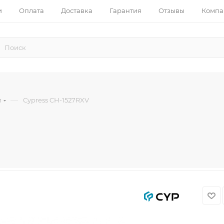
и
Оплата
Доставка
Гарантия
Отзывы
Компа
—
и
Cypress CH-1527RXV