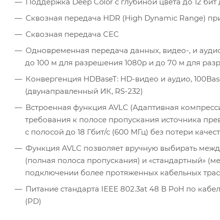
Поддержка Deep Color с глубиной цвета до 12 бит
Сквозная передача HDR (High Dynamic Range) при 
Сквозная передача CEC
Одновременная передача данных, видео-, и ауди
до 100 м для разрешения 1080p и до 70 м для ра
Конвергенция HDBaseT: HD-видео и аудио, 100Base
(двунаправленный ИК, RS-232)
Встроенная функция AVLC (Адаптивная компрессия
требования к полосе пропускания источника прево
с полосой до 18 Гбит/с (600 МГц) без потери качес
Функция AVLC позволяет вручную выбирать межд
(полная полоса пропускания) и «стандартный» (м
подключении более протяженных кабельных трас
Питание стандарта IEEE 802.3at 48 В PoH по каб
(PD)