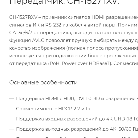
Передатчик: CH-1527TXV.
CH-1527RXV – приемник сигналов HDMI разрешением д
сигналов ИК и RS-232 из кабеля витой пары. Прини
CAT5e/6/7 от передатчика, выводит на соответствующ
Функция AVLC позволяет вручную выбирать между 
качество изображения (полная полоса пропускания)
используется при подключении более протяженных к
от передатчика (PoH, Power over HDBaseT). Совмести
Основные особенности
Поддержка HDMI с HDR; DVI 1.0; 3D и разрешения 4
Совместимость с HDCP 2.2 и 1.x
Поддержка входных разрешений до 4K UHD (18 Гбит/с
Поддержка выходных разрешений до 4K, 50/60 Гц (4