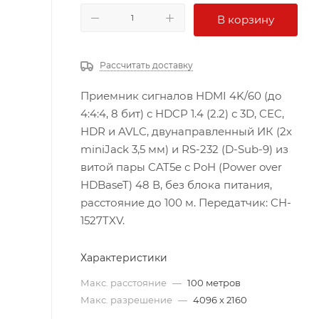
В корзину
Рассчитать доставку
Приемник сигналов HDMI 4K/60 (до
4:4:4, 8 бит) с HDCP 1.4 (2.2) с 3D, CEC,
HDR и AVLC, двунаправленный ИК (2х
miniJack 3,5 мм) и RS-232 (D-Sub-9) из
витой пары CAT5e с PoH (Power over
HDBaseT) 48 В, без блока питания,
расстояние до 100 м. Передатчик: CH-
1527TXV.
Характеристики
Макс. расстояние
—
100 метров
Макс. разрешение
—
4096 x 2160