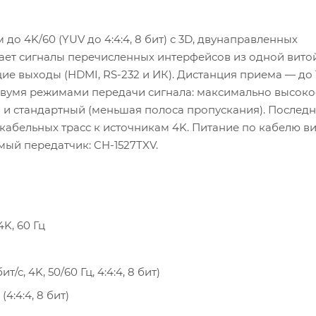
о 4K/60 (YUV до 4:4:4, 8 бит) с 3D, двунаправленных
мает сигналы перечисленных интерфейсов из одной вито
ие выходы (HDMI, RS-232 и ИК). Дистанция приема — до 
двумя режимами передачи сигнала: максимально высоко
 и стандартный (меньшая полоса пропускания). Послед
абельных трасс к источникам 4K. Питание по кабелю в
мый передатчик: CH-1527TXV.
K, 60 Гц
, 4K, 50/60 Гц, 4:4:4, 8 бит)
:4:4, 8 бит)