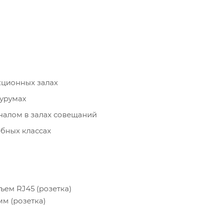
кционных залах
урумах
налом в залах совещаний
бных классах
зъем RJ45 (розетка)
 мм (розетка)