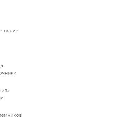
сстояние
да
точники
ния»
ри
риемников