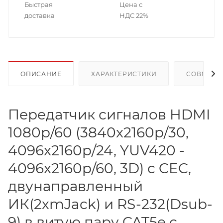
Быстрая
Цена с
доставка
НДС 22%
ОПИСАНИЕ
ХАРАКТЕРИСТИКИ
СОВМЕСТ
Передатчик сигналов HDMI
1080p/60 (3840x2160p/30,
4096x2160p/24, YUV420 -
4096x2160p/60, 3D) с CEC,
двунаправленный
ИК(2хmJack) и RS-232(Dsub-
9) в витую пару CAT5e с