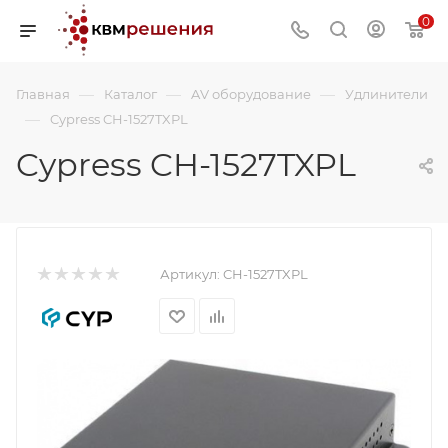
0
—
—
—
Главная
Каталог
AV оборудование
Удлинители
—
Cypress CH-1527TXPL
Cypress CH-1527TXPL
Артикул:
CH-1527TXPL