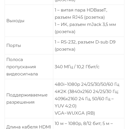
1 – витая пара HDBaseT,
разъем RJ45 (розетка)
Выходы
1 – ИК, разъем mJack 3,5 мм
(розетка)
1 – RS-232, разъем D-sub D9
Порты
(розетка)
Полоса
пропускания
340 МГц / 10,2 Гбит/c
видеосигнала
480i~1080p 24/25/30/50/60 Гц
4K2K (3840x2160 24/25/30 Гц;
Поддерживаемые
4096x2160 24 Гц, 50/60 Гц –
разрешения
YUV 4:2:0)
VGA~WUXGA (RB)
10 м – 1080p, 8/12 бит; 5 м –
Длина кабеля HDMI