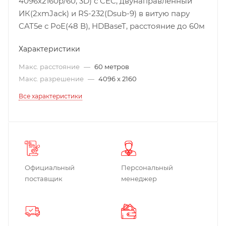
4096x2160p/60, 3D) с CEC, двунаправленный
ИК(2хmJack) и RS-232(Dsub-9) в витую пару
CAT5e с PoE(48 В), HDBaseT, расстояние до 60м
Характеристики
Макс. расстояние
—
60 метров
Макс. разрешение
—
4096 x 2160
Все характеристики
Официальный
Персональный
поставщик
менеджер