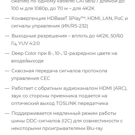
сжатия) по одному кабелю CAT5e/6/7 длиной до
100 м для 1080p, до 70 м – для 4K2K
Конвергенция HDBaseT 5Play™: HDMI, LAN, PoC и
сигналы управления (ИК/RS-232)
Выходные разрешения – вплоть до 4K2K, 50/60
Гц, YUV 4:2:0
Deep Color при 8-, 10-, 12-разрядном цвете на
входе/выходе
Сквозная передача сигналов протокола
управления CEC
Работает с обратным аудиоканалом HDMI (ARC),
звук со стороны приемника подается на
оптический выход TOSLINK передатчика
Поддерживается медленный режим работы
шины DDC-сигналов (I2C) для совместимости с
некоторыми проигрывателями Blu-ray