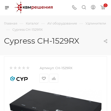
0
—
—
—
Главная
Каталог
AV оборудование
Удлинители
—
Cypress CH-1529RX
Cypress CH-1529RX
Артикул:
CH-1529RX