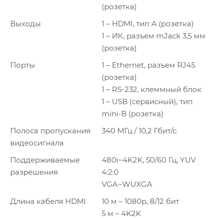
(розетка)
Выходы
1 – HDMI, тип А (розетка)
1 – ИК, разъем mJack 3,5 мм
(розетка)
Порты
1 – Ethernet, разъем RJ45
(розетка)
1 – RS-232, клеммный блок
1 – USB (сервисный), тип
mini-B (розетка)
Полоса пропускания
340 МГц / 10,2 Гбит/с
видеосигнала
Поддерживаемые
480i~4K2K, 50/60 Гц, YUV
разрешения
4:2:0
VGA~WUXGA
Длина кабеля HDMI
10 м – 1080p, 8/12 бит
5 м – 4K2K