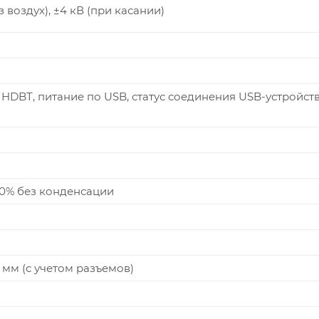
з воздух), ±4 кВ (при касании)
 HDBT, питание по USB, статус соединения USB-устройст
90% без конденсации
33 мм (с учетом разъемов)