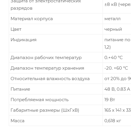
Защита от электростатических
±8 кВ (чере
разрядов
Материал корпуса
металл
Цвет
черный
Индикация
питание по
1,2)
Диапазон рабочих температур
0.+40 °C
Диапазон температур хранения
-20. +60 °C
Относительная влажность воздуха
от 20% до 
Питание
48 В, 0.83 А
Потребляемая мощность
19 Вт
Габаритные размеры (ШxГxВ)
165 x 141 x 
Масса
0,618 кг