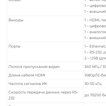
1 – цифрово
1 – внешни
Выходы
1 – HDMI, ти
1 – цифрово
1 – аналого
1 – внешний
Порты
1 – Etherne
1 – RS-232,
2 – USB (дл
Полоса пропускания видео
340 МГц / 10
Длина кабеля HDMI
1080p/12-би
Частота сигналов ИК
30-50 кГц
Скорость передачи данных через RS-
до 115200 б
232