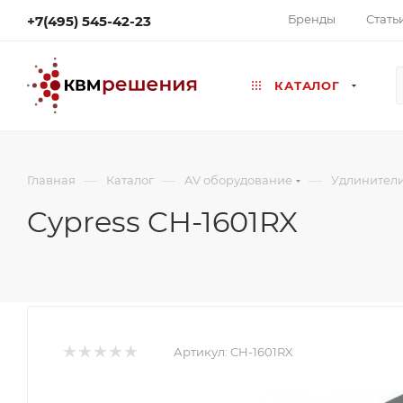
Бренды
Стать
+7(495) 545-42-23
КАТАЛОГ
—
—
—
Главная
Каталог
AV оборудование
Удлинител
Cypress CH-1601RX
Артикул:
CH-1601RX