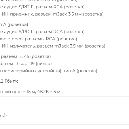
е аудио S/PDIF, разъем RCA (розетка)
й ИК-приемник, разъем mJack 3.5 мм (розетка)
п А (розетка)
е аудио S/PDIF, разъем RCA (розетка)
вое стерео, разъемы RCA (розетка)
 ИК-излучатель, разъем mJack 3.5 мм (розетка)
t, разъем RJ45 (розетка)
 разъем D-sub D9 (вилка)
я периферийных устройств), тип A (розетка)
,2 Гбит/c
тный цвет – 15 м, 4K2K – 5 м
ит/с