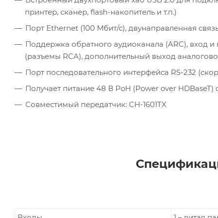
принтер, сканер, flash-накопитель и т.п.)
Порт Ethernet (100 Мбит/с), двунаправленная связ
Поддержка обратного аудиоканала (ARC), вход и
(разъемы RCA), дополнительный выход аналоговог
Порт последовательного интерфейса RS-232 (скоро
Получает питание 48 В PoH (Power over HDBaseT) 
Совместимый передатчик: CH-1601TX
Спецификаци
Входы
1 – витая п