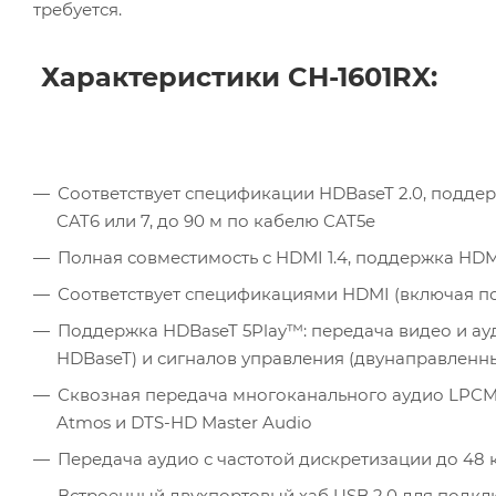
требуется.
Характеристики CH-1601RX:
Соответствует спецификации HDBaseT 2.0, поддер
CAT6 или 7, до 90 м по кабелю CAT5e
Полная совместимость с HDMI 1.4, поддержка HDMI 
Соответствует спецификациями HDMI (включая п
Поддержка HDBaseT 5Play™: передача видео и ауди
HDBaseT) и сигналов управления (двунаправленн
Сквозная передача многоканального аудио LPCM2/5.1/7
Atmos и DTS-HD Master Audio
Передача аудио с частотой дискретизации до 48 
Встроенный двухпортовый хаб USB 2.0 для подкл