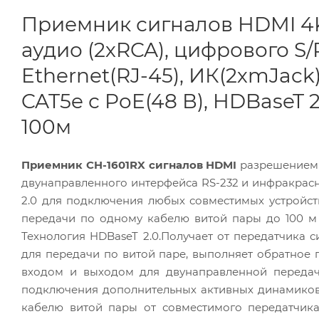
Приемник сигналов HDMI 4K
аудио (2хRCA), цифрового S/P
Ethernet(RJ-45), ИК(2хmJack
CAT5e с PoE(48 В), HDBaseT 
100м
Приемник CH-1601RX сигналов HDMI
разрешением д
двунаправленного интерфейса RS-232 и инфракрасно
2.0 для подключения любых совместимых устройств
передачи по одному кабелю витой пары до 100 м 
Технология HDBaseT 2.0.Получает от передатчика 
для передачи по витой паре, выполняет обратное
входом и выходом для двунаправленной передач
подключения дополнительных активных динамиков.
кабелю витой пары от совместимого передатчика