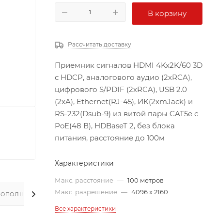
В корзину
Рассчитать доставку
Приемник сигналов HDMI 4Kx2K/60 3D
с HDCP, аналогового аудио (2хRCA),
цифрового S/PDIF (2хRCA), USB 2.0
(2xA), Ethernet(RJ-45), ИК(2хmJack) и
RS-232(Dsub-9) из витой пары CAT5e с
PoE(48 В), HDBaseT 2, без блока
питания, расстояние до 100м
Характеристики
Макс. расстояние
—
100 метров
Макс. разрешение
—
4096 x 2160
ДОПОЛНИТЕЛЬНО
Все характеристики