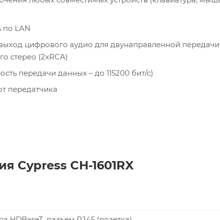
ь по LAN
 выход цифрового аудио для двунаправленной передачи
о стерео (2xRCA)
сть передачи данных – до 115200 бит/с)
от передатчика
я Cypress CH-1601RX
ара HDBaseT, разъем RJ45 (розетка)