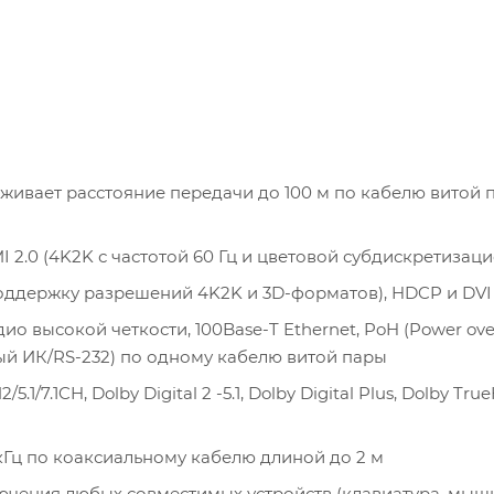
живает расстояние передачи до 100 м по кабелю витой 
2.0 (4K2K с частотой 60 Гц и цветовой субдискретизацие
оддержку разрешений 4K2K и 3D-форматов), HDCP и DVI
о высокой четкости, 100Base-T Ethernet, PoH (Power ove
ый ИК/RS-232) по одному кабелю витой пары
.1CH, Dolby Digital 2 -5.1, Dolby Digital Plus, Dolby Tru
кГц по коаксиальному кабелю длиной до 2 м
ючения любых совместимых устройств (клавиатура, мышь