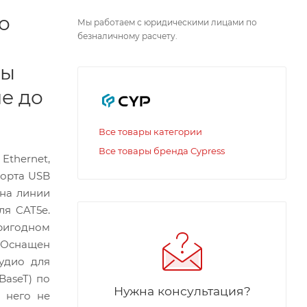
о
Мы работаем с юридическими лицами по
безналичному расчету.
ры
ие до
Все товары категории
Все товары бренда Cypress
Ethernet,
порта USB
ина линии
ля CAT5e.
пригодном
. Оснащен
удио для
BaseT) по
Нужна консультация?
я него не