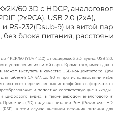
x2K/60 3D с HDCP, аналоговог
DIF (2хRCA), USB 2.0 (2xA),
) и RS-232(Dsub-9) из витой па
2, без блока питания, расстоян
о 4K2K/60 (YUV 4:2:0) с поддержкой 3D, аудио, USB 2.0, 
го управления из витой пары. Кроме того, имеет два 
, может выступать в качестве USB-концентратора. Дл
для кабелей CAT6/7, до 90 м при использовании кабе
сигналы всех перечисленных интерфейсов в формате, 
 преобразование и подает на соответствующие выходы
и цифрового аудио, а также выходом аналогового а
 Приемник (PD) получает питание PoH (Power over HD
 (PSE), в этои случае внешний источник питания дл