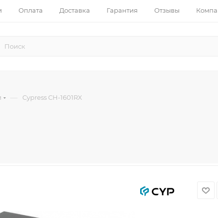
и
Оплата
Доставка
Гарантия
Отзывы
Компа
—
и
Cypress CH-1601RX