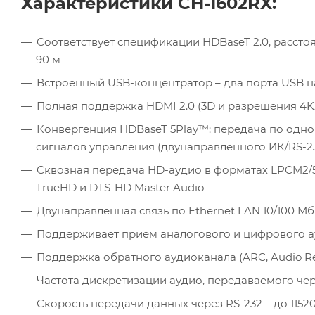
Характеристики CH-1602RX:
Соответствует спецификации HDBaseT 2.0, расстоя
90 м
Встроенный USB-концентратор – два порта USB на
Полная поддержка HDMI 2.0 (3D и разрешения 4K2K
Конвергенция HDBaseT 5Play™: передача по одном
сигналов управления (двунаправленного ИК/RS-232
Сквозная передача HD-аудио в форматах LPCM2/5.1/7.1
TrueHD и DTS-HD Master Audio
Двунаправленная связь по Ethernet LAN 10/100 Мб
Поддерживает прием аналогового и цифрового а
Поддержка обратного аудиоканала (ARC, Audio Re
Частота дискретизации аудио, передаваемого чер
Скорость передачи данных через RS-232 – до 11520