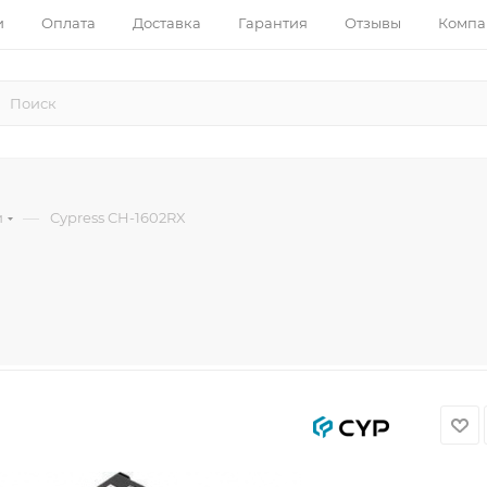
и
Оплата
Доставка
Гарантия
Отзывы
Компа
—
и
Cypress CH-1602RX