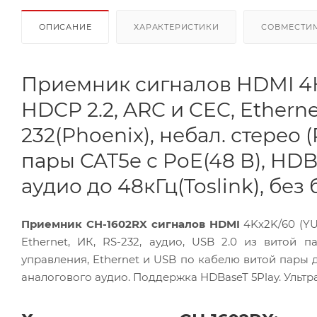
ОПИСАНИЕ
ХАРАКТЕРИСТИКИ
СОВМЕСТИ
Приемник сигналов HDMI 4Кх
HDCP 2.2, ARC и CEC, Etherne
232(Phoenix), небал. стерео (
пары CAT5e с PoE(48 В), HDB
аудио до 48кГц(Toslink), без
Приемник CH-1602RX сигналов HDMI
4Kх2K/60 (YU
Ethernet, ИК, RS-232, аудио, USB 2.0 из витой
управления, Ethernet и USB по кабелю витой пары д
аналогового аудио. Поддержка HDBaseT 5Play. Ультр