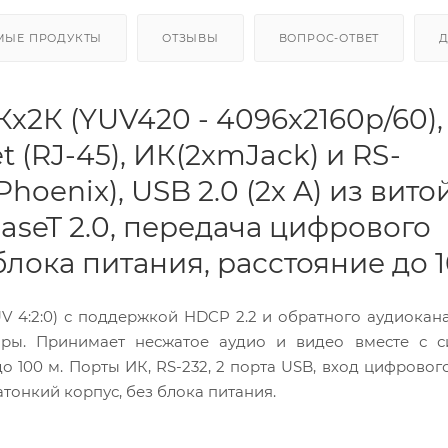
МЫЕ ПРОДУКТЫ
ОТЗЫВЫ
ВОПРОС-ОТВЕТ
2К (YUV420 - 4096x2160p/60),
t (RJ-45), ИК(2хmJack) и RS-
Phoenix), USB 2.0 (2х A) из вито
aseT 2.0, передача цифрового
 блока питания, расстояние до 
V 4:2:0) с поддержкой HDCP 2.2 и обратного аудиокана
 пары. Принимает несжатое аудио и видео вместе с 
о 100 м. Порты ИК, RS-232, 2 порта USB, вход цифровог
атонкий корпус, без блока питания.