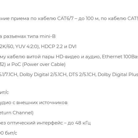
ние приема по кабелю CAT6/7 – до 100 м, по кабелю CAT5
 разъемах типа mini-B
/60, YUV 4:2:0), HDCP 2.2 и DVI
у кабелю витой пары HD-видео и аудио, Ethernet 100Bas
) и PoC (Power over Cable)
CH, Dolby Digital 2/5.1CH, DTS 2/5.1CH, Dolby Digital Plus
ит/с
удио с внешних источников
turn Channel)
ез оптический интерфейс – до 48 кГц
0 бит/с