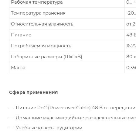
Рабочая температура
0… 
Температура хранения
-20…
Относительная влажность
от 
Питание
48 В
Потребляемая мощность
16,7
Габаритные размеры (ШxГxВ)
80 x
Масса
0,35
Сфера применения
Питание PoC (Power over Cable) 48 В от передатчи
Домашние мультимедийные развлекательные си
Учебные классы, аудитории