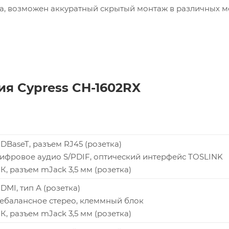
та, возможен аккуратный скрытый монтаж в различных м
я Cypress CH-1602RX
HDBaseT, разъем RJ45 (розетка)
 цифровое аудио S/PDIF, оптический интерфейс TOSLINK
ИК, разъем mJack 3,5 мм (розетка)
HDMI, тип А (розетка)
 небалансное стерео, клеммный блок
ИК, разъем mJack 3,5 мм (розетка)