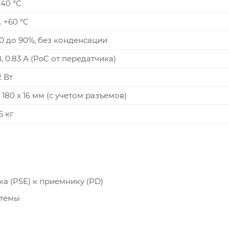
+40 °C
 +60 °C
20 до 90%, без конденсации
, 0.83 А (PoC от передатчика)
2 Вт
 180 x 16 мм (c учетом разъемов)
6 кг
ка (PSE) к приемнику (PD)
стемы