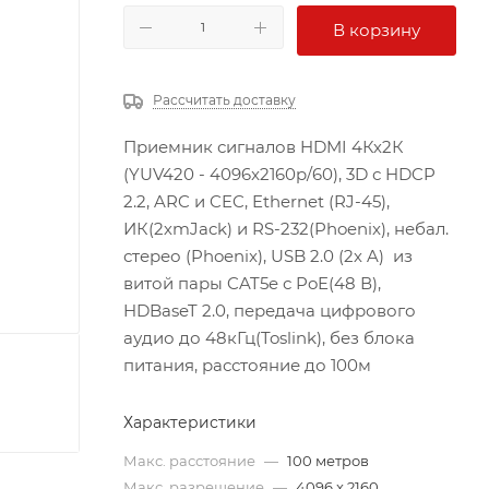
В корзину
Рассчитать доставку
Приемник сигналов HDMI 4Кх2К
(YUV420 - 4096x2160p/60), 3D с HDCP
2.2, ARC и CEC, Ethernet (RJ-45),
ИК(2хmJack) и RS-232(Phoenix), небал.
стерео (Phoenix), USB 2.0 (2х A) из
витой пары CAT5e с PoE(48 В),
HDBaseT 2.0, передача цифрового
аудио до 48кГц(Toslink), без блока
питания, расстояние до 100м
Характеристики
Макс. расстояние
—
100 метров
Макс. разрешение
—
4096 x 2160