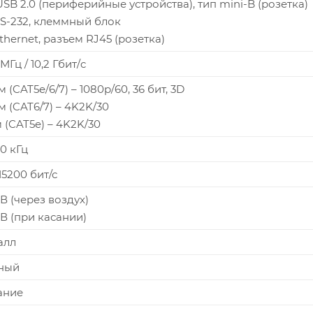
 USB 2.0 (периферийные устройства), тип mini-B (розетка)
 RS-232, клеммный блок
Ethernet, разъем RJ45 (розетка)
МГц / 10,2 Гбит/c
м (CAT5e/6/7) – 1080p/60, 36 бит, 3D
м (CAT6/7) – 4K2K/30
 (CAT5e) – 4K2K/30
0 кГц
15200 бит/с
В (через воздух)
кВ (при касании)
алл
ный
ание