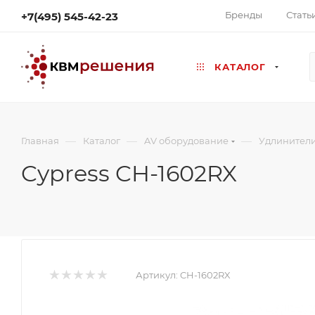
Бренды
Стать
+7(495) 545-42-23
КАТАЛОГ
—
—
—
Главная
Каталог
AV оборудование
Удлинител
Cypress CH-1602RX
Артикул:
CH-1602RX