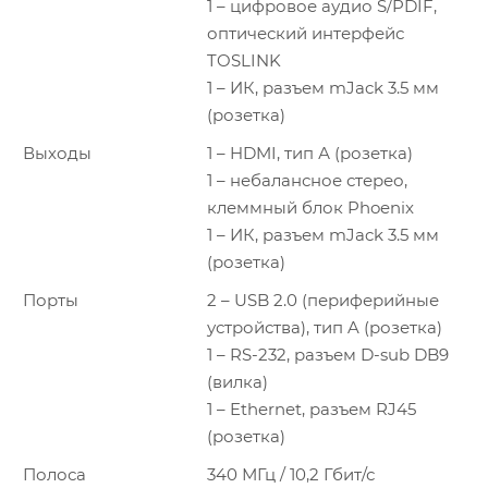
1 – цифровое аудио S/PDIF,
оптический интерфейс
TOSLINK
1 – ИК, разъем mJack 3.5 мм
(розетка)
Выходы
1 – HDMI, тип А (розетка)
1 – небалансное стерео,
клеммный блок Phoenix
1 – ИК, разъем mJack 3.5 мм
(розетка)
Порты
2 – USB 2.0 (периферийные
устройства), тип A (розетка)
1 – RS-232, разъем D-sub DB9
(вилка)
1 – Ethernet, разъем RJ45
(розетка)
Полоса
340 МГц / 10,2 Гбит/с