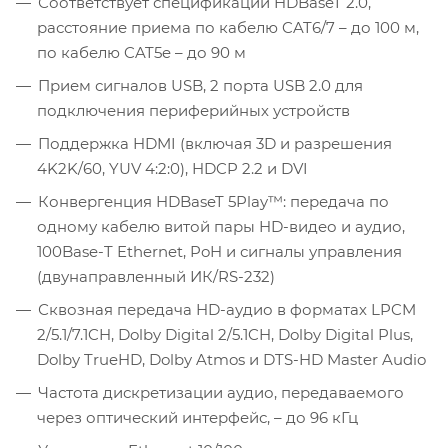
Соответствует спецификации HDBaseT 2.0,
расстояние приема по кабелю CAT6/7 – до 100 м,
по кабелю CAT5e – до 90 м
Прием сигналов USB, 2 порта USB 2.0 для
подключения периферийных устройств
Поддержка HDMI (включая 3D и разрешения
4K2K/60, YUV 4:2:0), HDCP 2.2 и DVI
Конвергенция HDBaseT 5Play™: передача по
одному кабелю витой пары HD-видео и аудио,
100Base-T Ethernet, PoH и сигналы управления
(двунаправленный ИК/RS-232)
Сквозная передача HD-аудио в форматах LPCM
2/5.1/7.1CH, Dolby Digital 2/5.1CH, Dolby Digital Plus,
Dolby TrueHD, Dolby Atmos и DTS-HD Master Audio
Частота дискретизации аудио, передаваемого
через оптический интерфейс, – до 96 кГц