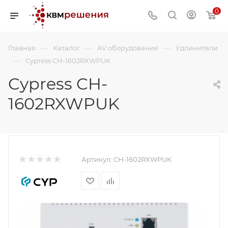
0
—
—
—
Главная
Каталог
AV оборудование
Удлинители
—
Cypress CH-1602RXWPUK
Cypress CH-
1602RXWPUK
Артикул:
CH-1602RXWPUK