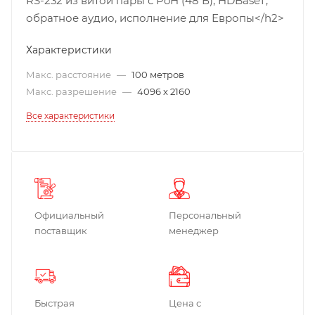
RS-232 из витой пары с PoH (48 В), HDBaseT,
обратное аудио, исполнение для Европы</h2>
Характеристики
Макс. расстояние
—
100 метров
Макс. разрешение
—
4096 x 2160
Все характеристики
Официальный
Персональный
поставщик
менеджер
Быстрая
Цена с