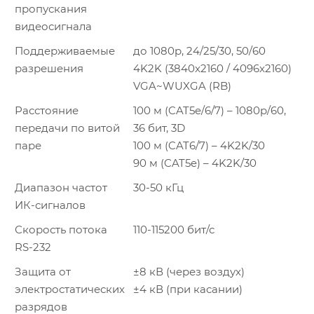
пропускания
видеосигнала
Поддерживаемые
до 1080p, 24/25/30, 50/60
разрешения
4K2K (3840x2160 / 4096x2160)
VGA~WUXGA (RB)
Расстояние
100 м (CAT5e/6/7) – 1080p/60,
передачи по витой
36 бит, 3D
паре
100 м (CAT6/7) – 4K2K/30
90 м (CAT5e) – 4K2K/30
Диапазон частот
30-50 кГц
ИК-сигналов
Скорость потока
110-115200 бит/с
RS-232
Защита от
±8 кВ (через воздух)
электростатических
±4 кВ (при касании)
разрядов