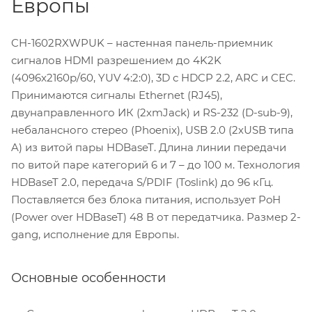
Европы
CH-1602RXWPUK – настенная панель-приемник
сигналов HDMI разрешением до 4K2K
(4096x2160p/60, YUV 4:2:0), 3D с HDCP 2.2, ARC и CEC.
Принимаются сигналы Ethernet (RJ45),
двунаправленного ИК (2хmJack) и RS-232 (D-sub-9),
небалансного стерео (Phoenix), USB 2.0 (2хUSB типа
A) из витой пары HDBaseT. Длина линии передачи
по витой паре категорий 6 и 7 – до 100 м. Технология
HDBaseT 2.0, передача S/PDIF (Toslink) до 96 кГц.
Поставляется без блока питания, использует PoH
(Power over HDBaseT) 48 В от передатчика. Размер 2-
gang, исполнение для Европы.
Основные особенности