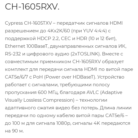
CH-1605RXV.
Cypress CH-1605TXV – передатчик сигналов HDMI
разрешением до 4Kх2K/60 (при YUV 4:4:4) с
поддержкой HDCP 2.2, CEC и HDR (10 и 12 бит),
Ethernet 100BaseT, двунаправленных сигналов ИК,
RS-232 и цифрового аудио (2хTOSLINK). Вместе с
совместимым приемником CH-1605RXV образует
комплект для передачи сигнала HDMI по витой паре
CAT5e/6/7 с PoH (Power over HDBaseT). Устройство
работает с сигналами, требующими полосу
пропускания 600 МГц, благодаря AVLC (Adaptive
Visually Lossless Compression) – технологии
адаптивного сжатия видео без потерь. Длина линии
передачи по одному кабелю витой пары CAT5e/6 –
до 100 м для сигнала 1080p, сигналы 4K передаются
на 90 м.