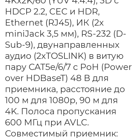
4Kх2K/60 (YUV 4:4:4), 3D с
HDCP 2.2, CEC и HDR,
Ethernet (RJ45), ИК (2х
miniJack 3,5 мм), RS-232 (D-
Sub-9), двунаправленных
аудио (2хTOSLINK) в витую
пару CAT5e/6/7 с PoH (Power
over HDBaseT) 48 В для
приемника, расстояние до
100 м для 1080p, 90 м для
4K. Полоса пропускания
600 МГц при AVLC.
Совместимый приемник: