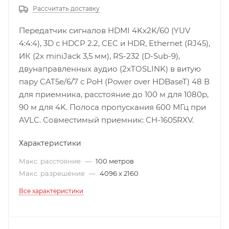
Рассчитать доставку
Передатчик сигналов HDMI 4Kх2K/60 (YUV
4:4:4), 3D с HDCP 2.2, CEC и HDR, Ethernet (RJ45),
ИК (2х miniJack 3,5 мм), RS-232 (D-Sub-9),
двунаправленных аудио (2хTOSLINK) в витую
пару CAT5e/6/7 с PoH (Power over HDBaseT) 48 В
для приемника, расстояние до 100 м для 1080p,
90 м для 4K. Полоса пропускания 600 МГц при
AVLC. Совместимый приемник: CH-1605RXV.
Характеристики
Макс. расстояние
—
100 метров
Макс. разрешение
—
4096 x 2160
Все характеристики