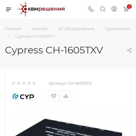
0
—
—
—
Главная
Каталог
AV оборудование
Удлинители
—
Cypress CH-1605TXV
Cypress CH-1605TXV
Артикул:
CH-1605TXV