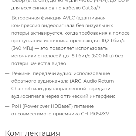
1080p (8, 12 бит), до 90 м для 4K/60 (4:4:4), до 100 м
для всех сигналов по кабелю Cat.6a/7
Встроенная функция AVLC (адаптивная
компрессия видеосигнала без визуальных
потерь) активируется, когда требования к полосе
пропускания источника превосходят 10,2 Гбит/с
(340 МГц) — это позволяет использовать
источники с полосой до 18 Гбит/с (600 МГц) без
потери качества видео
Режимы передачи аудио: использование
обратного аудиоканала (ARC, Audio Return
Channel) или двунаправленной передачи
аудиосигнала через оптический интерфейс
PoH (Power over HDBaseT) питание
от совместимого приемника CH-1605RXV
Комплектация