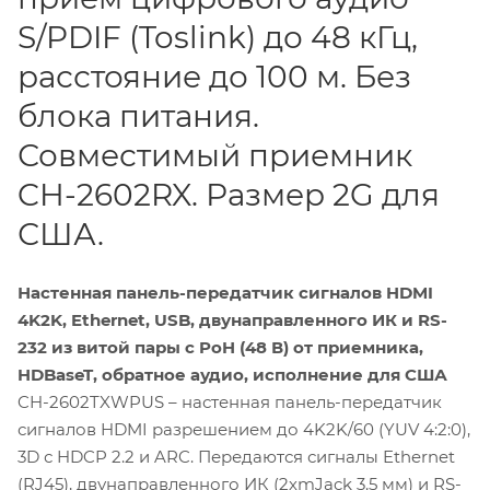
S/PDIF (Toslink) до 48 кГц,
расстояние до 100 м. Без
блока питания.
Совместимый приемник
CH-2602RX. Размер 2G для
США.
Настенная панель-передатчик сигналов HDMI
4K2K, Ethernet, USB, двунаправленного ИК и RS-
232 из витой пары с PoH (48 В) от приемника,
HDBaseT, обратное аудио, исполнение для США
CH-2602TXWPUS – настенная панель-передатчик
сигналов HDMI разрешением до 4K2K/60 (YUV 4:2:0),
3D с HDCP 2.2 и ARC. Передаются сигналы Ethernet
(RJ45), двунаправленного ИК (2хmJack 3.5 мм) и RS-