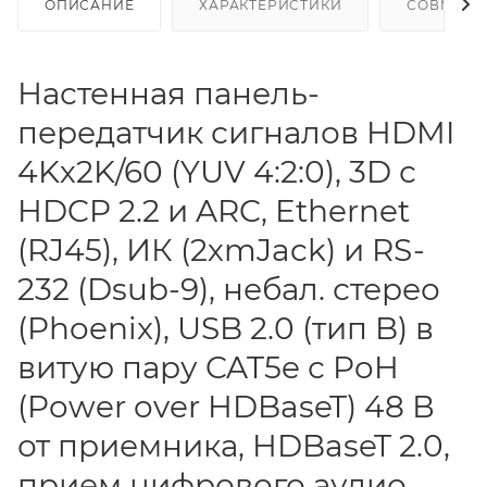
ОПИСАНИЕ
ХАРАКТЕРИСТИКИ
СОВМЕСТ
Настенная панель-
передатчик сигналов HDMI
4Kх2K/60 (YUV 4:2:0), 3D с
HDCP 2.2 и ARC, Ethernet
(RJ45), ИК (2хmJack) и RS-
232 (Dsub-9), небал. стерео
(Phoenix), USB 2.0 (тип B) в
витую пару CAT5e с PoH
(Power over HDBaseT) 48 В
от приемника, HDBaseT 2.0,
прием цифрового аудио