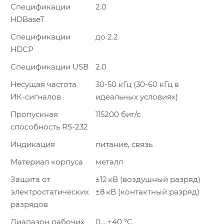
Спецификации
2.0
HDBaseT
Спецификации
до 2.2
HDCP
Спецификации USB
2.0
Несущая частота
30-50 кГц (30-60 кГц в
ИК-сигналов
идеальных условиях)
Пропускная
115200 бит/с
способность RS-232
Индикация
питание, связь
Материал корпуса
металл
Защита от
±12 кВ (воздушный разряд)
электростатических
±8 кВ (контактный разряд)
разрядов
Диапазон рабочих
0… +40 °C