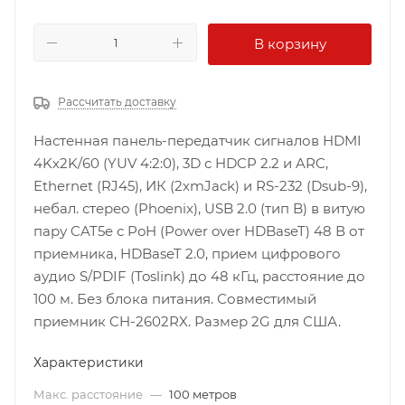
В корзину
Рассчитать доставку
Настенная панель-передатчик сигналов HDMI
4Kх2K/60 (YUV 4:2:0), 3D с HDCP 2.2 и ARC,
Ethernet (RJ45), ИК (2хmJack) и RS-232 (Dsub-9),
небал. стерео (Phoenix), USB 2.0 (тип B) в витую
пару CAT5e с PoH (Power over HDBaseT) 48 В от
приемника, HDBaseT 2.0, прием цифрового
аудио S/PDIF (Toslink) до 48 кГц, расстояние до
100 м. Без блока питания. Совместимый
приемник CH-2602RX. Размер 2G для США.
Характеристики
Макс. расстояние
—
100 метров