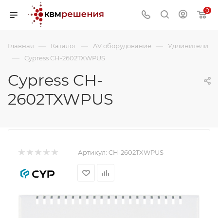
0
—
—
—
Главная
Каталог
AV оборудование
Удлинители
—
Cypress CH-2602TXWPUS
Cypress CH-
2602TXWPUS
Артикул:
CH-2602TXWPUS