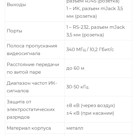
разъем RJ45 (розетка)
Выходы
1 – ИК, разъем mJack 3,5
мм (розетка)
1 – RS-232, разъем mJack
Порты
3,5 мм (розетка)
Полоса пропускания
340 МГц / 10,2 Гбит/c
видеосигнала
Расстояние передачи
до 60 м
по витой паре
Диапазон частот ИК-
30-50 кГц
сигналов
Защита от
±8 кВ (через воздух)
электростатических
±4 кВ (при касании)
разрядов
Материал корпуса
металл