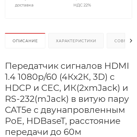
доставка
НДС 22%
ОПИСАНИЕ
ХАРАКТЕРИСТИКИ
СОВМЕСТ
Передатчик сигналов HDMI
1.4 1080p/60 (4Кх2К, 3D) с
HDCP и CEC, ИК(2хmJack) и
RS-232(mJack) в витую пару
CAT5e с двунапровленным
PoE, HDBaseT, расстояние
передачи до 60м