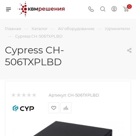
0
—
—
—
Главная
Каталог
AV оборудование
Удлинители
—
Cypress CH-506TXPLBD
Cypress CH-
506TXPLBD
Артикул:
CH-506TXPLBD