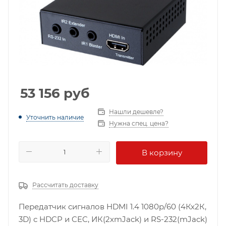
53 156
руб
Нашли дешевле?
Уточнить наличие
Нужна спец. цена?
В корзину
Рассчитать доставку
Передатчик сигналов HDMI 1.4 1080p/60 (4Кх2К,
3D) с HDCP и CEC, ИК(2хmJack) и RS-232(mJack)