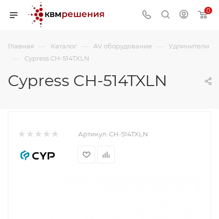
0
—
—
—
Главная
Каталог
AV оборудование
Удлинители
—
Cypress CH-514TXLN
Cypress CH-514TXLN
Артикул:
CH-514TXLN