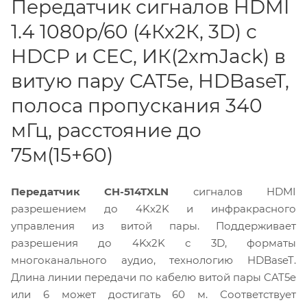
Передатчик сигналов HDMI
1.4 1080p/60 (4Кх2К, 3D) с
HDCP и CEC, ИК(2хmJack) в
витую пару CAT5e, HDBaseT,
полоса пропускания 340
мГц, расстояние до
75м(15+60)
Передатчик CH-514TXLN
сигналов HDMI
разрешением до 4Kх2K и инфракрасного
управления из витой пары. Поддерживает
разрешения до 4Kx2K с 3D, форматы
многоканального аудио, технологию HDBaseT.
Длина линии передачи по кабелю витой пары CAT5e
или 6 может достигать 60 м. Соответствует