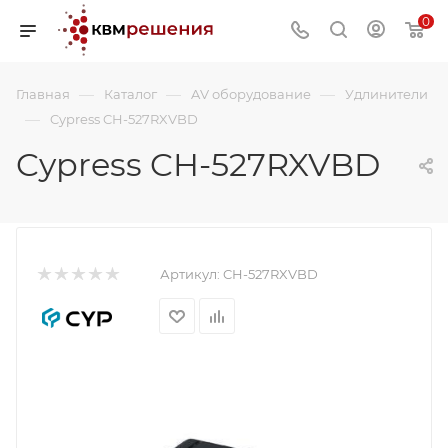
0
—
—
—
Главная
Каталог
AV оборудование
Удлинители
—
Cypress CH-527RXVBD
Cypress CH-527RXVBD
Артикул:
CH-527RXVBD