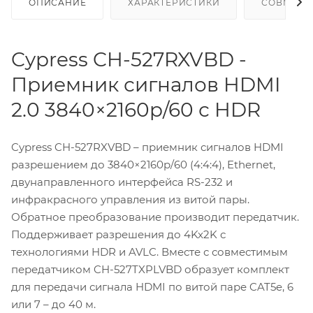
ОПИСАНИЕ
ХАРАКТЕРИСТИКИ
СОВМЕСТ
Cypress CH-527RXVBD -
Приемник сигналов HDMI
2.0 3840×2160p/60 с HDR
Cypress CH-527RXVBD – приемник сигналов HDMI
разрешением до 3840×2160p/60 (4:4:4), Ethernet,
двунаправленного интерфейса RS-232 и
инфракрасного управления из витой пары.
Обратное преобразование производит передатчик.
Поддерживает разрешения до 4Kx2K с
технологиями HDR и AVLC. Вместе с совместимым
передатчиком CH-527TXPLVBD образует комплект
для передачи сигнала HDMI по витой паре CAT5e, 6
или 7 – до 40 м.