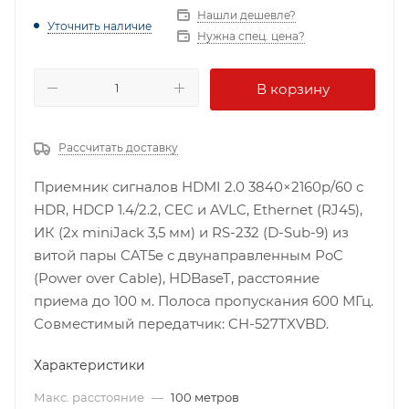
Нашли дешевле?
Уточнить наличие
Нужна спец. цена?
В корзину
Рассчитать доставку
Приемник сигналов HDMI 2.0 3840×2160p/60 с
HDR, HDCP 1.4/2.2, CEC и AVLC, Ethernet (RJ45),
ИК (2х miniJack 3,5 мм) и RS-232 (D-Sub-9) из
витой пары CAT5e с двунаправленным PoC
(Power over Cable), HDBaseT, расстояние
приема до 100 м. Полоса пропускания 600 МГц.
Совместимый передатчик: CH-527TXVBD.
Характеристики
Макс. расстояние
—
100 метров