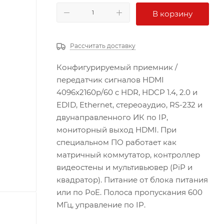
В корзину
Рассчитать доставку
Конфигурируемый приемник /
передатчик сигналов HDMI
4096x2160p/60 c HDR, HDCP 1.4, 2.0 и
EDID, Ethernet, стереоаудио, RS-232 и
двунаправленного ИК по IP,
мониторный выход HDMI. При
специальном ПО работает как
матричный коммутатор, контроллер
видеостены и мультивьювер (PiP и
квадратор). Питание от блока питания
или по PoE. Полоса пропускания 600
МГц, управление по IP.