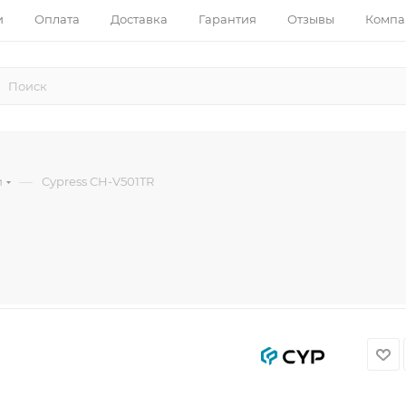
и
Оплата
Доставка
Гарантия
Отзывы
Компа
—
и
Cypress CH-V501TR