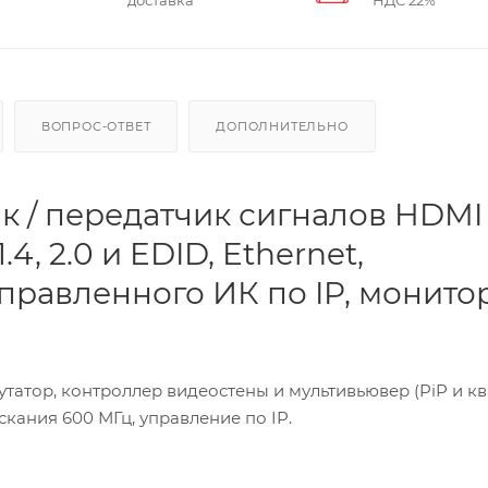
доставка
НДС 22%
ВОПРОС-ОТВЕТ
ДОПОЛНИТЕЛЬНО
 / передатчик сигналов HDMI
4, 2.0 и EDID, Ethernet,
аправленного ИК по IP, монит
атор, контроллер видеостены и мультивьювер (PiP и кв
скания 600 МГц, управление по IP.