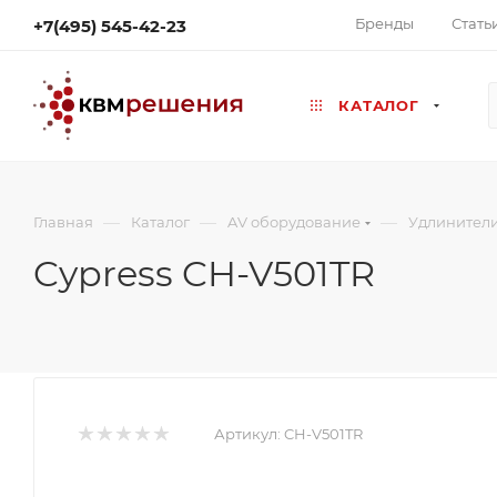
Бренды
Стать
+7(495) 545-42-23
КАТАЛОГ
—
—
—
Главная
Каталог
AV оборудование
Удлинител
Cypress CH-V501TR
Артикул:
CH-V501TR