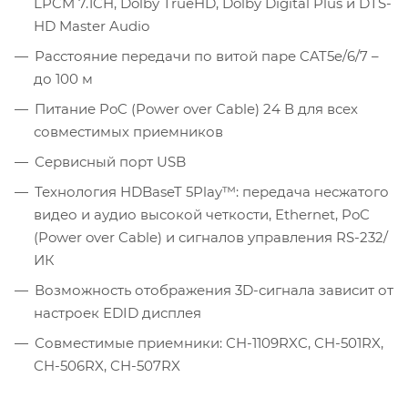
LPCM 7.1CH, Dolby TrueHD, Dolby Digital Plus и DTS-
HD Master Audio
Расстояние передачи по витой паре CAT5e/6/7 –
до 100 м
Питание PoC (Power over Cable) 24 В для всех
совместимых приемников
Сервисный порт USB
Технология HDBaseT 5Play™: передача несжатого
видео и аудио высокой четкости, Ethernet, PoC
(Power over Cable) и сигналов управления RS-232/
ИК
Возможность отображения 3D-сигнала зависит от
настроек EDID дисплея
Совместимые приемники: CH-1109RXC, CH-501RX,
CH-506RX, CH-507RX