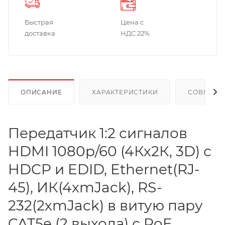
Быстрая
Цена с
доставка
НДС 22%
ОПИСАНИЕ
ХАРАКТЕРИСТИКИ
СОВМЕСТ
Передатчик 1:2 сигналов
HDMI 1080p/60 (4Кх2К, 3D) с
HDCP и EDID, Ethernet(RJ-
45), ИК(4хmJack), RS-
232(2хmJack) в витую пару
CAT5e (2 выхода) с PoE,