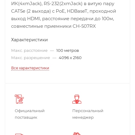
ИК(4хmJack), RS-232(2хmJack) в витую пару
CAT5e (2 выхода) с PoE, HDBaseT, проходной
выход HDMI, расстояние передачи до 100м,
совместимые приемники CH-507RX
Характеристики
Макс. расстояние
—
100 метров
Макс. разрешение
—
4096 x 2160
Все характеристики
Официальный
Персональный
поставщик
менеджер