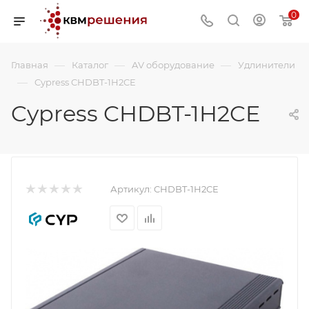
0
—
—
—
Главная
Каталог
AV оборудование
Удлинители
—
Cypress CHDBT-1H2CE
Cypress CHDBT-1H2CE
Артикул:
CHDBT-1H2CE