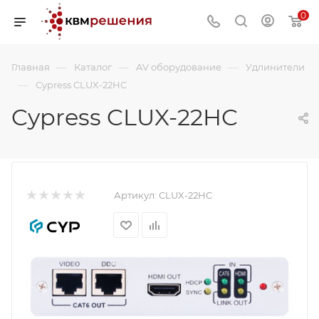
0
—
—
—
Главная
Каталог
AV оборудование
Удлинители
—
Cypress CLUX-22HC
Cypress CLUX-22HC
Артикул:
CLUX-22HC