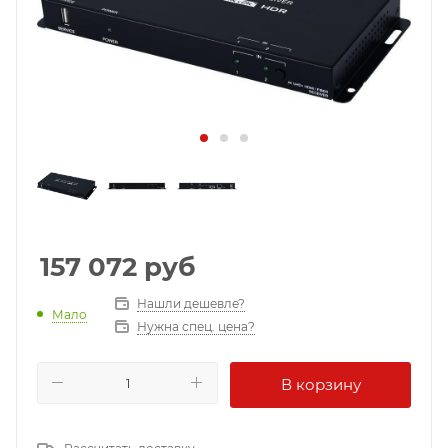
157 072
руб
Нашли дешевле?
Мало
Нужна спец. цена?
В корзину