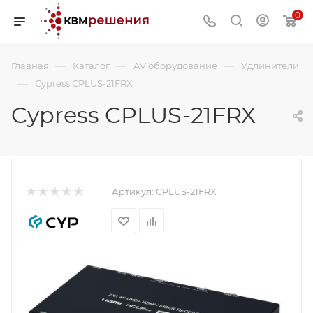
0
—
—
—
Главная
Каталог
AV оборудование
Удлинители
—
Cypress CPLUS-21FRX
Cypress CPLUS-21FRX
Артикул:
CPLUS-21FRX