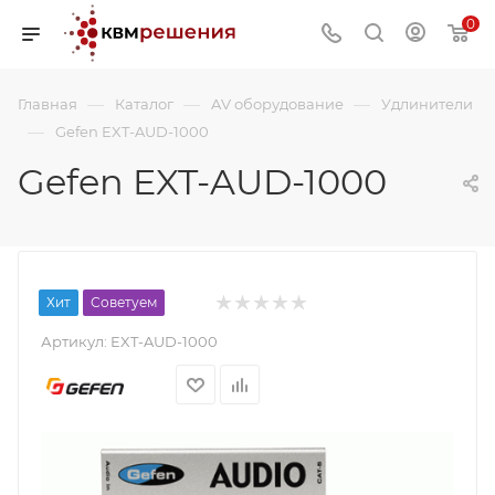
0
—
—
—
Главная
Каталог
AV оборудование
Удлинители
—
Gefen EXT-AUD-1000
Gefen EXT-AUD-1000
Хит
Советуем
Артикул:
EXT-AUD-1000