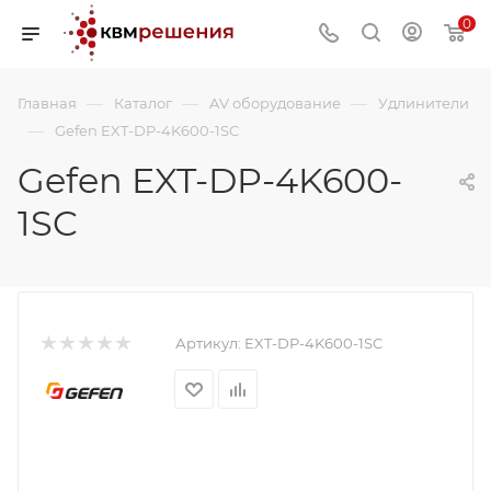
0
—
—
—
Главная
Каталог
AV оборудование
Удлинители
—
Gefen EXT-DP-4K600-1SC
Gefen EXT-DP-4K600-
1SC
Артикул:
EXT-DP-4K600-1SC