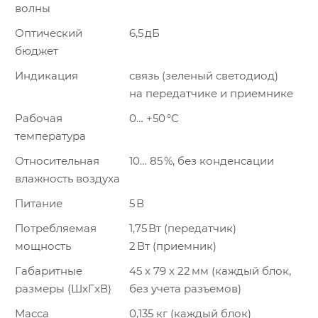
волны
Оптический
6,5 дБ
бюджет
Индикация
связь (зеленый светодиод)
на передатчике и приемнике
Рабочая
0… +50 °C
температура
Относительная
10… 85 %, без конденсации
влажность воздуха
Питание
5 В
Потребляемая
1,75 Вт (передатчик)
мощность
2 Вт (приемник)
Габаритные
45 x 79 x 22 мм (каждый блок,
размеры (ШxГxВ)
без учета разъемов)
Масса
0,135 кг (каждый блок)