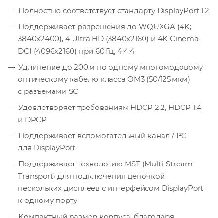
Полностью соответствует стандарту DisplayPort 1.2
Поддерживает разрешения до WQUXGA (4K;
3840x2400), 4 Ultra HD (3840x2160) и 4K Cinema-
DCI (4096x2160) при 60 Гц, 4:4:4
Удлинение до 200 м по одному многомодовому
оптическому кабелю класса OM3 (50/125 мкм)
с разъемами SC
Удовлетворяет требованиям HDCP 2.2, HDCP 1.4
и DPCP
Поддерживает вспомогательный канал / I²C
для DisplayPort
Поддерживает технологию MST (Multi-Stream
Transport) для подключения цепочкой
нескольких дисплеев с интерфейсом DisplayPort
к одному порту
Компактный размер корпуса, благодаря