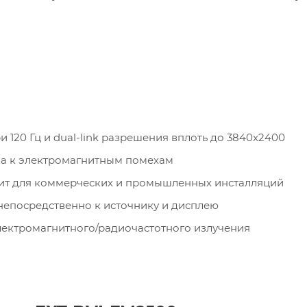
 120 Гц и dual-link разрешения вплоть до 3840x2400
а к электромагнитным помехам
ит для коммерческих и промышленных инсталляций
непосредственно к источнику и дисплею
лектромагнитного/радиочастотного излучения