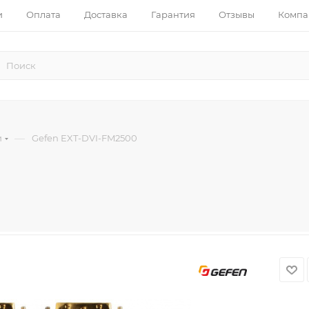
и
Оплата
Доставка
Гарантия
Отзывы
Компа
—
и
Gefen EXT-DVI-FM2500