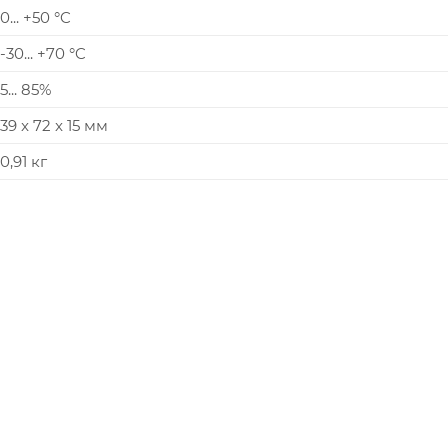
0... +50 °C
-30... +70 °C
5... 85%
39 x 72 x 15 мм
0,91 кг