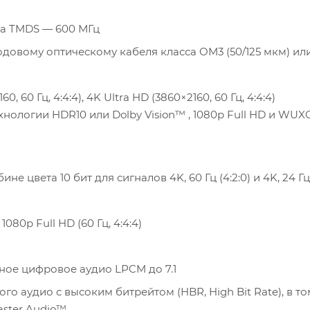
ота TMDS — 600 МГц
довому оптическому кабеля класса OM3 (50/125 мкм) ил
60 Гц, 4:4:4), 4K Ultra HD (3860×2160, 60 Гц, 4:4:4)
ологии HDR10 или Dolby Vision™ , 1080p Full HD и WUX
цвета 10 бит для сигналов 4K, 60 Гц (4:2:0) и 4K, 24 Гц 
80p Full HD (60 Гц, 4:4:4)
ое цифровое аудио LPCM до 7.1
о аудио с высоким битрейтом (HBR, High Bit Rate), в то
aster Audio™