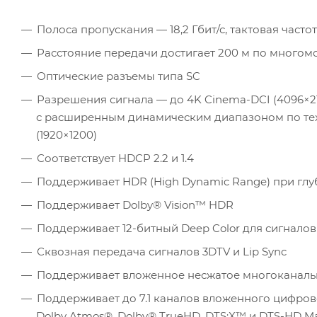
Полоса пропускания — 18,2 Гбит/с, тактовая част
Расстояние передачи достигает 200 м по многомо
Оптические разъемы типа SC
Разрешения сигнала — до 4K Cinema-DCI (4096×2160, 
с расширенным динамическим диапазоном по техн
(1920×1200)
Соответствует HDCP 2.2 и 1.4
Поддерживает HDR (High Dynamic Range) при глубине 
Поддерживает Dolby
® Vision™ HDR
Поддерживает 12-битный Deep Color для сигналов 10
Сквозная передача сигналов 3DTV и Lip Sync
Поддерживает вложенное несжатое многоканальн
Поддерживает до 7.1 каналов вложенного цифровог
Dolby Atmos
®, Dolby
® TrueHD, DTS:X™ и DTS-HD M