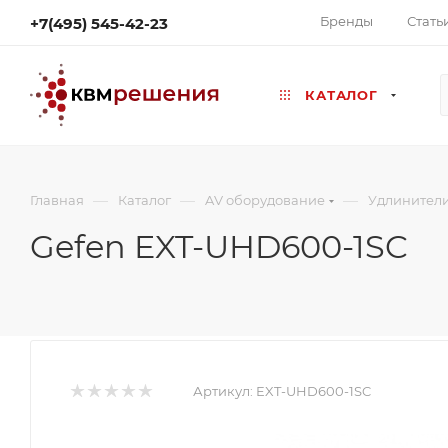
Бренды
Стать
+7(495) 545-42-23
КАТАЛОГ
—
—
—
Главная
Каталог
AV оборудование
Удлинител
Gefen EXT-UHD600-1SC
Артикул:
EXT-UHD600-1SC