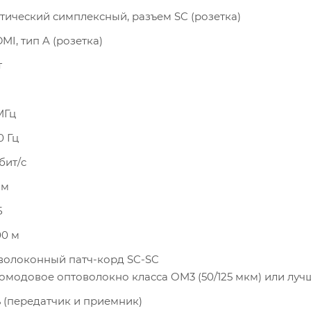
оптический симплексный, разъем SC (розетка)
DMI, тип A (розетка)
т
МГц
0 Гц
Гбит/c
нм
Б
00 м
волоконный патч-корд SC-SC
омодовое оптоволокно класса OM3 (50/125 мкм) или луч
ь (передатчик и приемник)