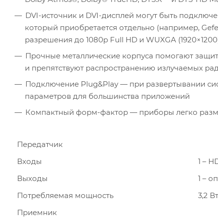
DVI-источник и DVI-дисплей могут быть подключ
который приобретается отдельно (например, Gef
разрешения до 1080p Full HD и WUXGA (1920×1200
Прочные металлические корпуса помогают защит
и препятствуют распространению излучаемых ра
Подключение Plug&Play — при развертывании си
параметров для большинства приложений
Компактный форм-фактор — приборы легко размес
Передатчик
Входы
1 – H
Выходы
1 – 
Потребляемая мощность
3,2 В
Приемник