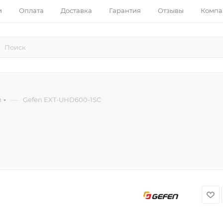
и
Оплата
Доставка
Гарантия
Отзывы
Компа
—
и
Gefen EXT-UHD600-1SC