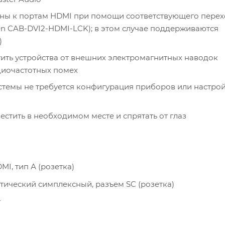
ены к портам HDMI при помощи соответствующего перех
en CAB-DVI2-HDMI-LCK); в этом случае поддерживаются
)
ить устройства от внешних электромагнитных наводок
диочастотных помех
стемы не требуется конфигурация приборов или настро
тить в необходимом месте и спрятать от глаз
DMI, тип А (розетка)
оптический симплексный, разъем SC (розетка)
т