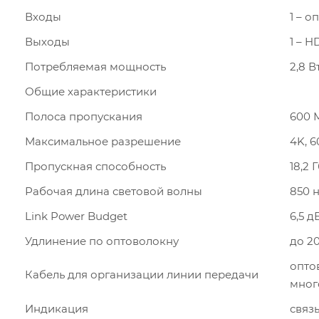
Входы
1 – 
Выходы
1 – H
Потребляемая мощность
2,8 В
Общие характеристики
Полоса пропускания
600 
Максимальное разрешение
4K, 6
Пропускная способность
18,2 
Рабочая длина световой волны
850 
Link Power Budget
6,5 д
Удлинение по оптоволокну
до 2
опто
Кабель для организации линии передачи
мног
Индикация
связ