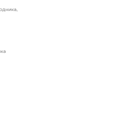
одника,
йка