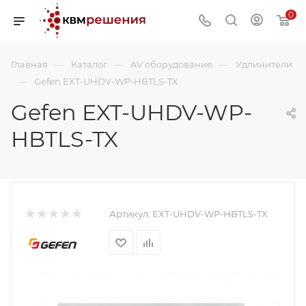
0
—
—
—
Главная
Каталог
AV оборудование
Удлинители
—
Gefen EXT-UHDV-WP-HBTLS-TX
Gefen EXT-UHDV-WP-
HBTLS-TX
Артикул:
EXT-UHDV-WP-HBTLS-TX