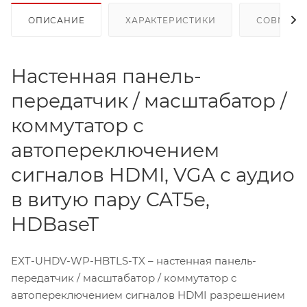
ОПИСАНИЕ
ХАРАКТЕРИСТИКИ
СОВМЕСТ
Настенная панель-
передатчик / масштабатор /
коммутатор c
автопереключением
сигналов HDMI, VGA с аудио
в витую пару CAT5e,
HDBaseT
EXT-UHDV-WP-HBTLS-TX – настенная панель-
передатчик / масштабатор / коммутатор c
автопереключением сигналов HDMI разрешением