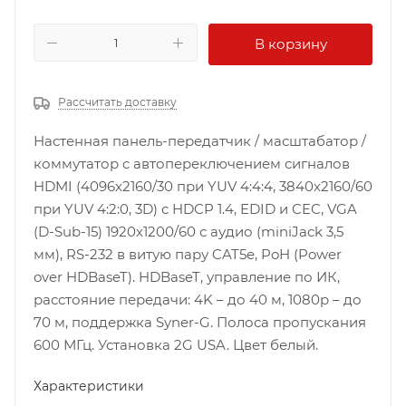
В корзину
Рассчитать доставку
Настенная панель-передатчик / масштабатор /
коммутатор c автопереключением сигналов
HDMI (4096x2160/30 при YUV 4:4:4, 3840x2160/60
при YUV 4:2:0, 3D) с HDCP 1.4, EDID и CEC, VGA
(D-Sub-15) 1920х1200/60 с аудио (miniJack 3,5
мм), RS-232 в витую пару CAT5e, PoH (Power
over HDBaseT). HDBaseT, управление по ИК,
расстояние передачи: 4K – до 40 м, 1080p – до
70 м, поддержка Syner-G. Полоса пропускания
600 МГц. Установка 2G USA. Цвет белый.
Характеристики