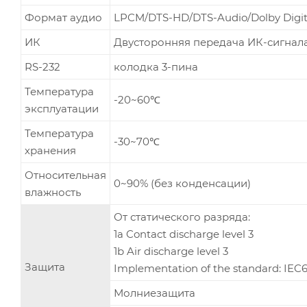
Формат аудио
LPCM/DTS-HD/DTS-Audio/Dolby Digita
ИК
Двусторонняя передача ИК-сигнала 
RS-232
колодка 3-пина
Температура
-20~60℃
эксплуатации
Температура
-30~70℃
хранения
Относительная
0~90% (без конденсации)
влажность
От статического разряда:
1a Contact discharge level 3
1b Air discharge level 3
Защита
Implementation of the standard: IEC
Молниезащита