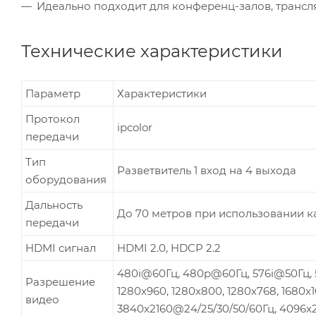
Идеально подходит для конференц-залов, трансляц
Технические характеристики
Параметр
Характеристики
Протокол
ipcolor
передачи
Тип
Разветвитель 1 вход на 4 выхода
оборудования
Дальность
До 70 метров при использовании к
передачи
HDMI сигнал
HDMI 2.0, HDCP 2.2
480i@60Гц, 480p@60Гц, 576i@50Гц, 
Разрешение
1280x960, 1280x800, 1280x768, 1680x1
видео
3840x2160@24/25/30/50/60Гц, 4096x