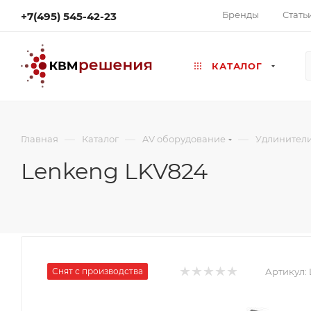
Бренды
Стать
+7(495) 545-42-23
КАТАЛОГ
—
—
—
Главная
Каталог
AV оборудование
Удлинител
Lenkeng LKV824
Снят с производства
Артикул: