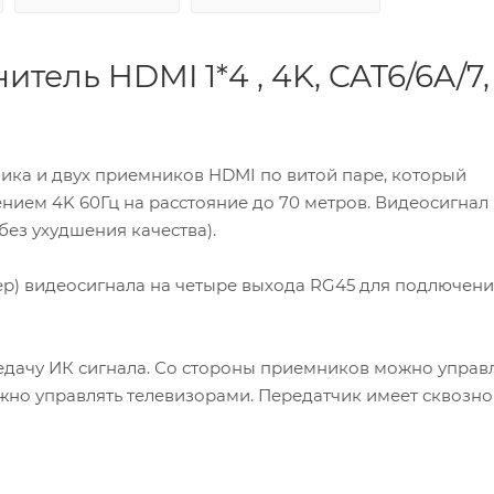
тель HDMI 1*4 , 4K, CAT6/6A/7,
чика и двух приемников HDMI по витой паре, который
нием 4K 60Гц на расстояние до 70 метров. Видеосигнал
без ухудшения качества).
ер) видеосигнала на четыре выхода RG45 для подлючен
дачу ИК сигнала. Со стороны приемников можно управ
жно управлять телевизорами. Передатчик имеет сквозн