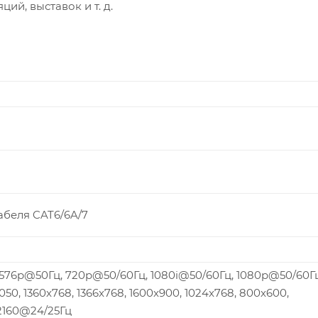
ий, выставок и т. д.
абеля CAT6/6A/7
576p@50Гц, 720p@50/60Гц, 1080i@50/60Гц, 1080p@50/60Гц
050, 1360x768, 1366x768, 1600x900, 1024x768, 800x600,
2160@24/25Гц