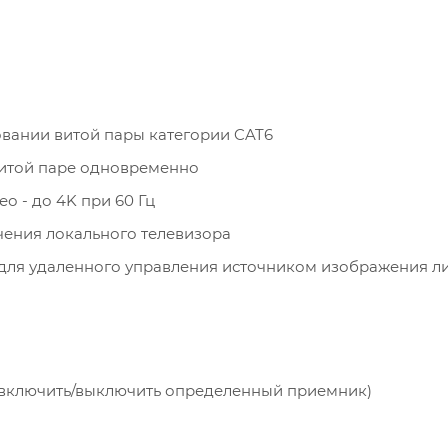
овании витой пары категории CAT6
 витой паре одновременно
 - до 4K при 60 Гц
чения локального телевизора
для удаленного управления источником изображения л
(включить/выключить определенный приемник)