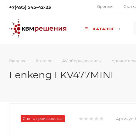
Бренды
Стать
+7(495) 545-42-23
КАТАЛОГ
—
—
—
Главная
Каталог
AV оборудование
Удлинител
Lenkeng LKV477MINI
Снят с производства
Артикул: