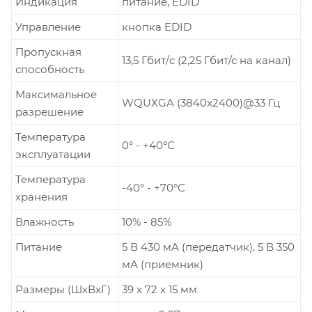
Индикация
питание, EDID
Управление
кнопка EDID
Пропускная
13,5 Гбит/c (2,25 Гбит/с на канал)
способность
Максимальное
WQUXGA (3840x2400)@33 Гц
разрешение
Температура
0° - +40°С
эксплуатации
Температура
-40° - +70°С
хранения
Влажность
10% - 85%
Питание
5 В 430 мА (передатчик), 5 В 350
мА (приемник)
Размеры (ШхВхГ)
39 х 72 х 15 мм