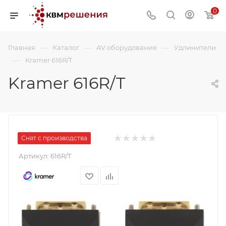
0
—
—
—
Главная
Каталог
AV оборудование
Удлинители
—
Kramer 616R/T
Kramer 616R/T
Снят с производства
Артикул:
616R/T