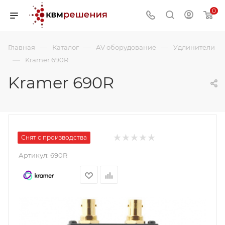
0
—
—
—
Главная
Каталог
AV оборудование
Удлинители
—
Kramer 690R
Kramer 690R
Снят с производства
Артикул:
690R