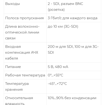
Выходы
2 - SDI, разъем BNC
(розетка)
Полоса пропускания
3 Гбит/с для каждого входа
Длина волоконно-
до 10 км (3G-SDI)
оптической линии
связи
Входная
200 м для SDI, 100 м для 3G-
компенсация АЧХ
SDI
кабеля
Питание
5 В, 480 мА
Рабочая температура
0°...+55°C
Температура
-45°...+72°C
хранения
Относительная
10%...90% без конденсации
влажность