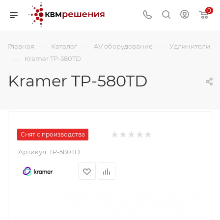
0
—
—
—
Главная
Каталог
AV оборудование
Удлинители
—
Kramer TP-580TD
Kramer TP-580TD
Снят с производства
Артикул:
TP-580TD