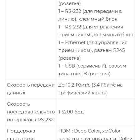
(розетка)
1 – RS-232 (для передачи в
линию), клеммный блок
1 – RS-232 (для управления
приемником), клеммный блок
1 – Ethernet (для управления
приемником), разъем RJ45
(розетка)
1 – USB (сервисный), разъем
типа mini-B (розетка)
Скорость передачи
до 10.2 Гбит/с (3.4 Гбит/с на
данных
графический канал)
Скорость
последовательного
115200 бод
интерфейса RS-232
Поддержка
HDMI: Deep Color, x.v.Color,
стандартов
несжатые аудиоканалы, Dolby