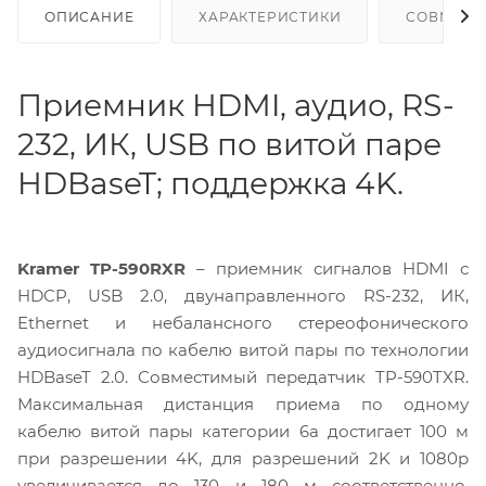
ОПИСАНИЕ
ХАРАКТЕРИСТИКИ
СОВМЕСТ
Приемник HDMI, аудио, RS-
232, ИК, USB по витой паре
HDBaseT; поддержка 4K.
Kramer TP-590RXR
– приемник сигналов HDMI с
HDCP, USB 2.0, двунаправленного RS-232, ИК,
Ethernet и небалансного стереофонического
аудиосигнала по кабелю витой пары по технологии
HDBaseT 2.0. Совместимый передатчик TP-590TXR.
Максимальная дистанция приема по одному
кабелю витой пары категории 6a достигает 100 м
при разрешении 4K, для разрешений 2K и 1080p
увеличивается до 130 и 180 м соответственно.