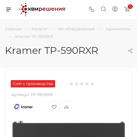
0
—
—
—
Главная
Каталог
AV оборудование
Удлинители
—
Kramer TP-590RXR
Kramer TP-590RXR
Снят с производства
Артикул:
TP-590RXR