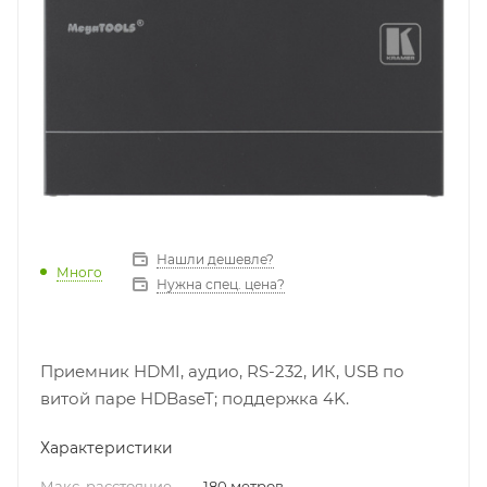
Нашли дешевле?
Много
Нужна спец. цена?
Приемник HDMI, аудио, RS-232, ИК, USB по
витой паре HDBaseT; поддержка 4K.
Характеристики
Макс. расстояние
—
180 метров