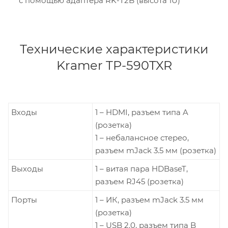
с помощью адаптера RK-T2B (высота 1U)
Технические характеристики
Kramer TP-590TXR
Входы
1 – HDMI, разъем типа A
(розетка)
1 – небалансное стерео,
разъем mJack 3.5 мм (розетка)
Выходы
1 – витая пара HDBaseT,
разъем RJ45 (розетка)
Порты
1 – ИК, разъем mJack 3.5 мм
(розетка)
1 – USB 2.0, разъем типа B