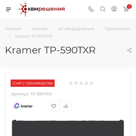
0
—
—
—
Главная
Каталог
AV оборудование
Удлинители
—
Kramer TP-590TXR
Kramer TP-590TXR
Снят с производства
Артикул:
TP-590TXR