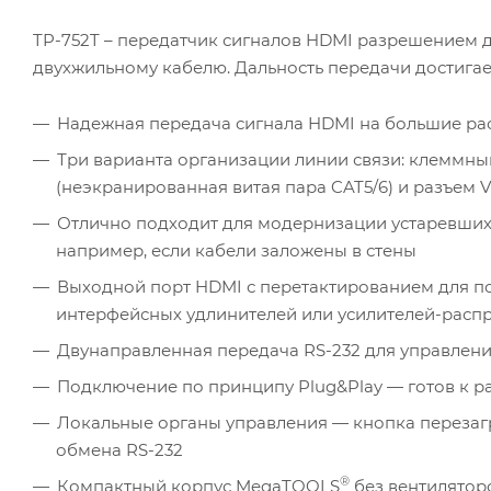
TP-752T – передатчик сигналов HDMI разрешением до
двухжильному кабелю. Дальность передачи достигае
Надежная передача сигнала HDMI на большие рас
Три варианта организации линии связи: клеммны
(неэкранированная витая пара CAT5/6) и разъем 
Отлично подходит для модернизации устаревших 
например, если кабели заложены в стены
Выходной порт HDMI с перетактированием для п
интерфейсных удлинителей или усилителей-расп
Двунаправленная передача RS-232 для управлени
Подключение по принципу Plug&Play — готов к р
Локальные органы управления — кнопка перезаг
обмена RS-232
®
Компактный корпус MegaTOOLS
без вентилятор