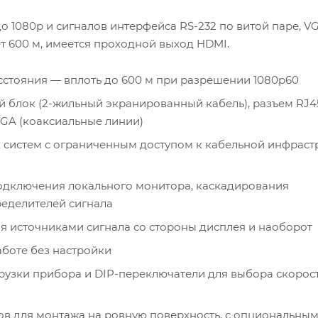
 1080p и сигналов интерфейса RS-232 по витой паре, V
т 600 м, имеется проходной выход HDMI.
стояния — вплоть до 600 м при разрешении 1080p60
й блок (2-жильный экранированный кабель), разъем RJ4
VGA (коаксиальные линии)
систем с ограниченным доступом к кабельной инфрастр
одключения локального монитора, каскадирования
ределителей сигнала
я источниками сигнала со стороны дисплея и наоборот
аботе без настройки
рузки прибора и DIP-переключатели для выбора скорос
ов для монтажа на ровную поверхность, с опциональны