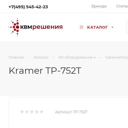
Бренды
Стать
+7(495) 545-42-23
КАТАЛОГ
—
—
—
Главная
Каталог
AV оборудование
Удлинител
Kramer TP-752T
Артикул:
TP-752T