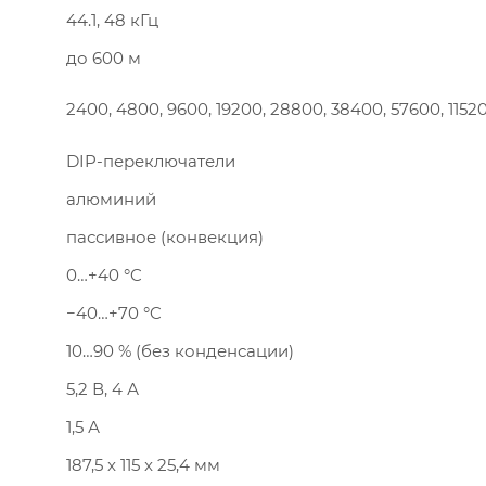
44.1, 48 кГц
до 600 м
2400, 4800, 9600, 19200, 28800, 38400, 57600, 1152
DIP-переключатели
алюминий
пассивное (конвекция)
0…+40 °C
−40…+70 °C
10…90 % (без конденсации)
5,2 В, 4 А
1,5 А
187,5 x 115 x 25,4 мм