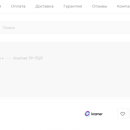
и
Оплата
Доставка
Гарантия
Отзывы
Компа
—
и
Kramer TP-752T