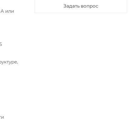
Задать вопрос
GA или
5
уктуре,
ти
м