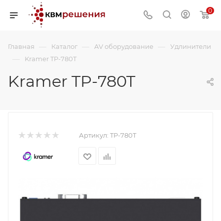
0
—
—
—
Главная
Каталог
AV оборудование
Удлинители
—
Kramer TP-780T
Kramer TP-780T
Артикул:
TP-780T